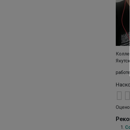
Колле
Якутск
работ
Наско
Оцено
Реко
С