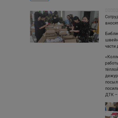
Сотру
внося
Библио
швейн
части
«Колл
работ
тёпло
дежур
посыл
посил
ДТК –