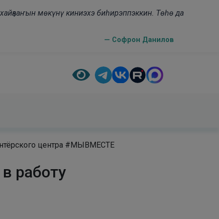
н хайҕааҥын мөкүнү киниэхэ биһирэппэккин. Төһө да
— Софрон Данилов
лонтёрского центра #МЫВМЕСТЕ
 в работу