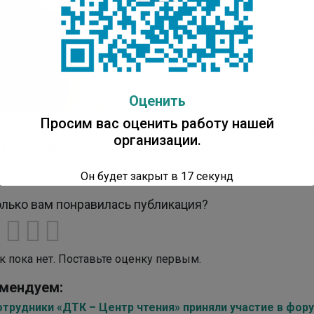
Оценить
Просим вас оценить работу нашей
ктив «ДТК – центр чтения» призывает трудовые коллектив
организации.
а не оставаться в стороне и активнее присоединиться к
е волонтёрского штаба
#
МЫВМЕСТЕ, внести свою посильну
Он будет закрыт в
16
секунд
лько вам понравилась публикация?
к пока нет. Поставьте оценку первым.
мендуем:
отрудники «ДТК – Центр чтения» приняли участие в фор