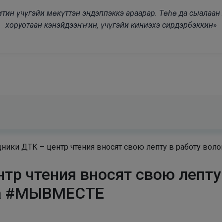
modal-check
дьитин үчүгэйи мөкүттэн эндэппэккэ араарар. Төһө да сыалаа
хоруотаан кэнэйдээҥҥин, үчүгэйи киниэхэ сирдэрбэккин»
дники ДТК – центр чтения вносят свою лепту в работу во
тр чтения вносят свою лепту
ра #МЫВМЕСТЕ