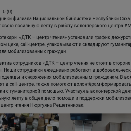
0
(
0
)
дники филиала Национальной библиотеки Республики Саха 
т свою посильную лепту в работу волонтёрского центра
#
М
текари «ДТК – центр чтения» установили график дежурств 
ом цехе, call-центре, упаковывают и складируют гуманит
 для мобилизованных граждан.
ектив сотрудников «ДТК – центр чтения не стоит в сторон
ы. Наши сотрудники ежедневно работают в добровольческ
й одежды и снаряжения мобилизованным гражданам. В вол
ят в call-центре, также помогают волонтёрам формировать
ки с гуманитарной помощью. Участвуя в волонтёрской дея
ьную лепту в общее дело помощи и поддержки мобилизов
 центр чтения Нюргуяна Решетникова.