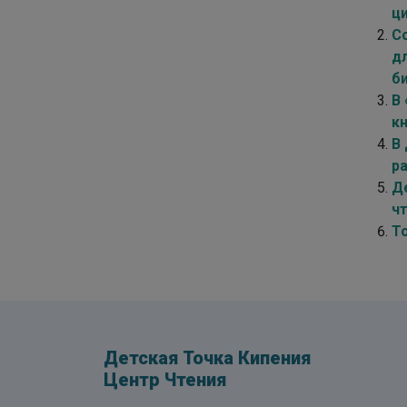
ц
С
д
б
В
кн
В
р
Д
ч
Т
Детская Точка Кипения
Центр Чтения