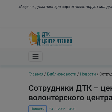
Skip to main content
«Ааҕааччы, улаатыннара соҕус эттэххэ, норуот мэл
Главная
/
Библионовости
/
Новости
/
Сотру
Сотрудники ДТК – цен
волонтёрского цент
24.10.2022 - 03:08
Новости