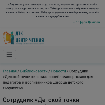
Skip to main content
modal-check
«Ааҕааччы, улаатыннара соҕус эттэххэ, норуот мэлдьитин үчүгэйи
мөкүттэн эндэппэккэ араарар. Төһө да сыалаан хайҕааҥын мөкүнү
киниэхэ биһирэппэккин. Төһө да хоруотаан кэнэйдээҥҥин, үчүгэйи
киниэхэ сирдэрбэккин»
— Софрон Данилов
Главная
/
Библионовости
/
Новости
/
Сотрудник
«Детской точки кипения» провёл мастер-класс для
педагогов и воспитанников Дворца детского
творчества
Сотрудник «Детской точки