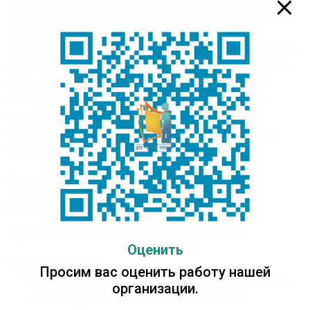
«Мы выражаем большую благодарность филиалу
Национальной библиотеки РС (Я) «ДТК – центр чтения»
и лично Людмиле Семёновне Тереховой за
организацию и проведение мастер-класса, на котором
мы узнали о принципах работы электронных ресурсов
библиотеки и их поисковых возможностях. В ходе
мастер-класса мы узнали для себя много новой и
полезной информации», – поделилась педагог-
библиотекарь Дворца детского творчества им. Ф.И.
Авдеевой Мария Санникова.
Насколько вам понравилась публикация?
Оценок пока нет. Поставьте оценку первым.
Оценить
Рекомендуем:
Просим вас оценить работу нашей
В рамках Всероссийской недели детской книги
организации.
прошли презентация и мастер-класс по