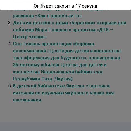
песочной анимации
Он будет закрыт в
16
секунд
Экспресс-конкурс детских фотографий и
рисунков «Как я провёл лето»
Дети из детского дома «Берегиня» открыли для
себя мир Мэри Поппинс с проектом «ДТК –
Центр чтения»
Состоялась презентация сборника
воспоминаний «Центр для детей и юношества:
трансформация для будущего», посвященная
25-летнему юбилею Центра для детей и
юношества Национальной библиотеки
Республики Саха (Якутия)
В детской библиотеке Якутска стартовал
интенсив по изучению якутского языка для
школьников