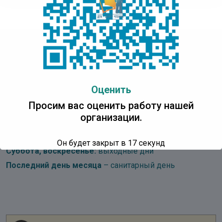
Детская Точка Кипения
Центр Чтения
Оценить
Адрес:
IT Park Yakutsk, проспект Ленина, д. 1, 3 этаж
Просим вас оценить работу нашей
организации.
Понедельник:
с 10:00 до 18:00 ч.
Вторник – пятница:
с 10:00 до 17:00 ч.
Он будет закрыт в
17
секунд
Суббота, воскресенье:
выходные дни
Последний день месяца
– санитарный день