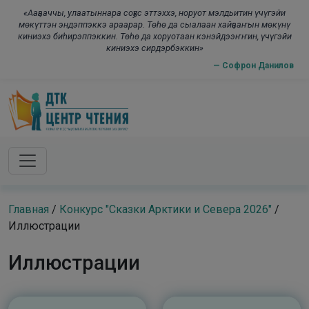
Skip to main content
modal-check
«Ааҕааччы, улаатыннара соҕус эттэххэ, норуот мэлдьитин үчүгэйи
мөкүттэн эндэппэккэ араарар. Төһө да сыалаан хайҕааҥын мөкүнү
киниэхэ биһирэппэккин. Төһө да хоруотаан кэнэйдээҥҥин, үчүгэйи
киниэхэ сирдэрбэккин»
— Софрон Данилов
Главная
/
Конкурс "Сказки Арктики и Севера 2026"
/
Иллюстрации
Иллюстрации