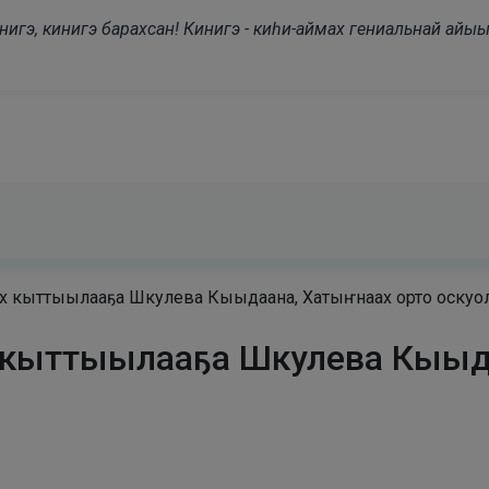
modal-check
нигэ, кинигэ барахсан! Кинигэ - киһи-аймах гениальнай айыы
эх кыттыылааҕа Шкулева Кыыдаана, Хатыҥнаах орто оскуол
эх кыттыылааҕа Шкулева Кыыд