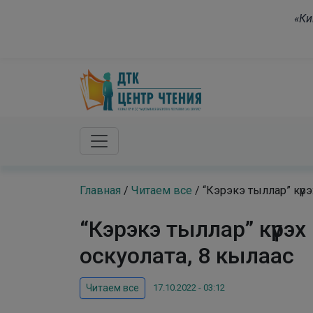
Skip to main content
«Ки
Главная
/
Читаем все
/
“Кэрэкэ тыллар” күр
“Кэрэкэ тыллар” күр
оскуолата, 8 кылаас
17.10.2022 - 03:12
Читаем все