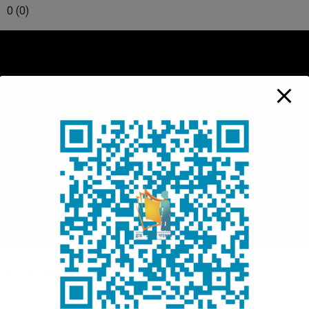
0
(
0
)
лько вам понравилась публикация?