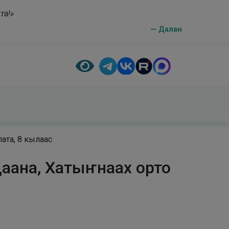
та!»
— Далан
ата, 8 кылаас
аана, Хатыҥнаах орто