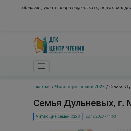
Skip to main content
«Ааҕааччы, улаатыннара соҕус эттэххэ, норуот мэл
Главная
/
Читающие семьи 2023
/
Семья Ду
Семья Дульневых, г.
22.12.2023 - 11:50
Читающие семьи 2023