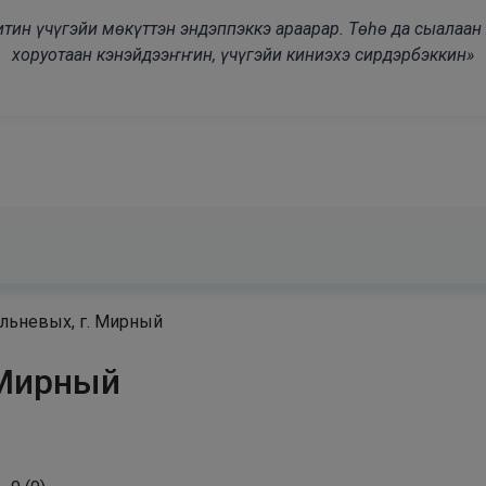
modal-check
дьитин үчүгэйи мөкүттэн эндэппэккэ араарар. Төһө да сыалаа
хоруотаан кэнэйдээҥҥин, үчүгэйи киниэхэ сирдэрбэккин»
льневых, г. Мирный
 Мирный