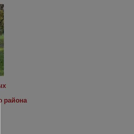
ых
о района