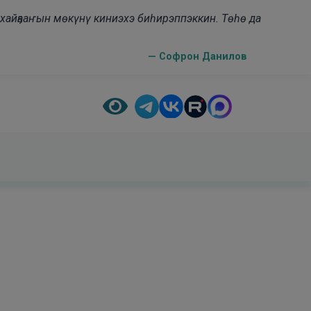
н хайҕааҥын мөкүнү киниэхэ биһирэппэккин. Төһө да
— Софрон Данилов