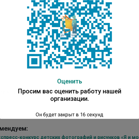
Оценить
Просим вас оценить работу нашей
лько вам понравилась публикация?
организации.
Он будет закрыт в
16
секунд
к пока нет. Поставьте оценку первым.
мендуем:
кспресс-конкурс детских фотографий и рисунков «Я и м