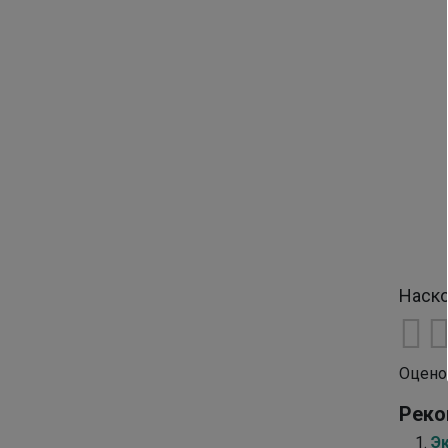
Наско
Оцено
Реко
Э