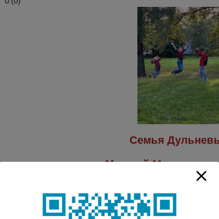
0
(
0
)
Семья Дульнев
г. Мирный Мирнинског