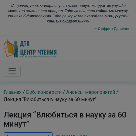
Skip to main content
modal-check
«Ааҕааччы, улаатыннара соҕус эттэххэ, норуот мэлдьитин үчүгэйи
мөкүттэн эндэппэккэ араарар. Төһө да сыалаан хайҕааҥын мөкүнү
киниэхэ биһирэппэккин. Төһө да хоруотаан кэнэйдээҥҥин, үчүгэйи
киниэхэ сирдэрбэккин»
— Софрон Данилов
Главная
/
Библионовости
/
Анонсы мероприятий
/
Лекция “Влюбиться в науку за 60 минут”
Лекция “Влюбиться в науку за 60
минут”