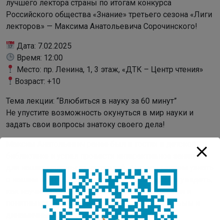
лучшего лектора страны по итогам конкурса
Российского общества «Знание» третьего сезона «Лиги
лекторов» — Максима Анатольевича Сорочинского!
Дата: 7.02.2025
Время: 12:00
Место: пр. Ленина, 1, 3 этаж, «ДТК – Центр чтения»
Возраст: +10
Тема лекции: “Влюбиться в науку за 60 минут”
Не упустите возможность окунуться в мир науки и
задать свои вопросы знатоку своего дела!
Максим Анатольевич ранее был в гостях в детской
библиотеке и успел провести интерактивное занятие
для наших маленьких читателей «Что мы можем узнать
о нашем мозге». Дети смогли своими глазами увидеть,
как научные концепции становятся доступными и
понятными. Его лекции всегда отличаются живым и
динамичным стилем, активным вовлечением