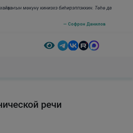
н хайҕааҥын мөкүнү киниэхэ биһирэппэккин. Төһө да
— Софрон Данилов
нической речи