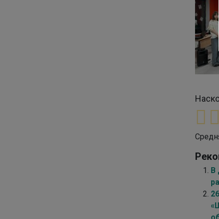
Наско
Средн
Реко
В
р
2
«
о