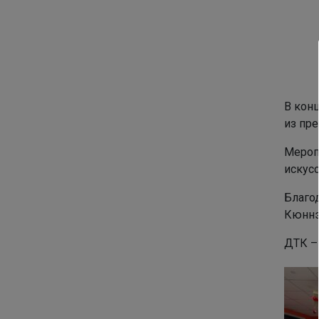
В кон
из пр
Мероп
искусс
Благо
Кюннэ
ДТК –