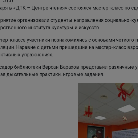
5
(
3
)
аря в «ДТК – Центре чтения» состоялся мастер-класс по с
риятие организовали студенты направления социально-кул
рственного института культуры и искусств.
стер-классе участники познакомились с основами четкого 
уляции. Наравне с детьми пришедшие на мастер-класс взр
активных упражнениях.
садор библиотеки Версан Барахов представил различные у
ая дыхательные практики, игровые задания.