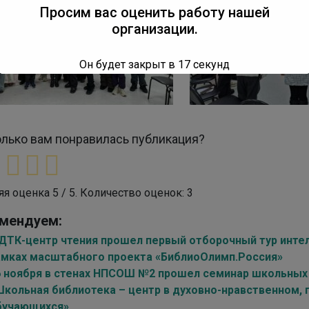
Просим вас оценить работу нашей
организации.
Он будет закрыт в
16
секунд
лько вам понравилась публикация?
яя оценка
5
/ 5. Количество оценок:
3
мендуем:
 ДТК-центр чтения прошел первый отборочный тур интел
амках масштабного проекта «БиблиоОлимп.Россия»
6 ноября в стенах НПСОШ №2 прошел семинар школьных 
Школьная библиотека – центр в духовно-нравственном,
бучающихся»