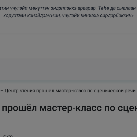
modal-check
дьитин үчүгэйи мөкүттэн эндэппэккэ араарар. Төһө да сыалаа
хоруотаан кэнэйдээҥҥин, үчүгэйи киниэхэ сирдэрбэккин»
– Центр чтения прошёл мастер-класс по сценической речи
 прошёл мастер-класс по сце