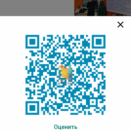
це участники продемонстрировали навыки в форме моноло
едложенных тем.
риятие поспособствовало развитию творческих способнос
тва сценической речи.
дарим талантливых студентов АГИКИ, амбассадора библиот
й Бурцеву за организацию и проведение столь востребов
 Центр чтения
Оценить