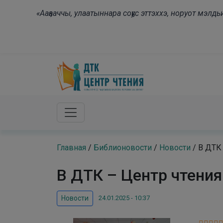
Skip to main content
«Ааҕааччы, улаатыннара соҕус эттэххэ, норуот мэл
Главная
/
Библионовости
/
Новости
/
В ДТК 
В ДТК – Центр чтения
24.01.2025 - 10:37
Новости