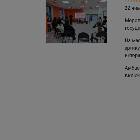
22 янв
Мероп
госуда
На ма
артик
интер
Амбас
включ