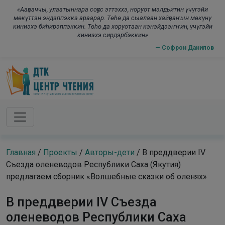
Skip to main content
modal-check
«Ааҕааччы, улаатыннара соҕус эттэххэ, норуот мэлдьитин үчүгэйи
мөкүттэн эндэппэккэ араарар. Төһө да сыалаан хайҕааҥын мөкүнү
киниэхэ биһирэппэккин. Төһө да хоруотаан кэнэйдээҥҥин, үчүгэйи
киниэхэ сирдэрбэккин»
— Софрон Данилов
Главная
/
Проекты
/
Авторы-дети
/
В преддверии IV
Съезда оленеводов Республики Саха (Якутия)
предлагаем сборник «Волшебные сказки об оленях»
В преддверии IV Съезда
оленеводов Республики Саха