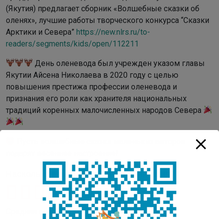
(Якутия) предлагает сборник «Волшебные сказки об
оленях», лучшие работы творческого конкурса “Сказки
Арктики и Севера”
https://new.nlrs.ru/to-
readers/segments/kids/open/112211
День оленевода был учрежден указом главы
Якутии Айсена Николаева в 2020 году с целью
повышения престижа профессии оленевода и
признания его роли как хранителя национальных
традиций коренных малочисленных народов Севера
Пусть волшебные сказки маленьких авторов
подарят весеннее настроение!
Насколько вам понравилась публикация?
Средняя оценка
5
/ 5. Количество оценок:
2