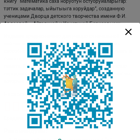
книгу “Математика саха норуотун остуоруйаларыгар:
тэттик задачалар, ыйытыыга хоруйдар”, созданную
ученицами Дворца детского творчества имени Ф.И.
Авдеевой – Айталиной и Кристиной Борисовыми.
Издание предназначено для учащихся начальной
школы и направлено на развитие их умственных
способностей. Оно поможет детям научиться думать и
считать, а также будет способствовать развитию
памяти. Книга иллюстрирована по мотивам якутских
народных сказок, а задания в ней основаны на числах,
которые встречаются в этих сказках.
Насколько вам понравилась публикация?
Средняя оценка
4.1
/ 5. Количество оценок:
13
Рекомендуем:
Олоҥхо дойдута: Саха гимназиятын 4 “в”