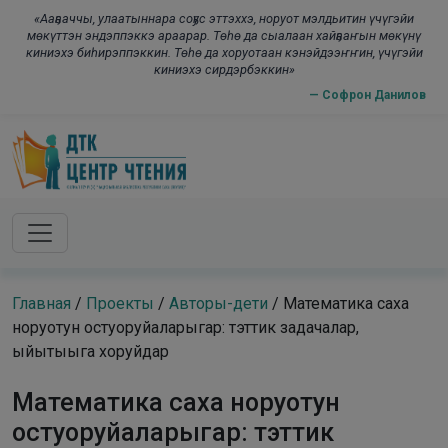
Skip to main content
modal-check
«Ааҕааччы, улаатыннара соҕус эттэххэ, норуот мэлдьитин үчүгэйи
мөкүттэн эндэппэккэ араарар. Төһө да сыалаан хайҕааҥын мөкүнү
киниэхэ биһирэппэккин. Төһө да хоруотаан кэнэйдээҥҥин, үчүгэйи
киниэхэ сирдэрбэккин»
— Софрон Данилов
Главная
/
Проекты
/
Авторы-дети
/
Математика саха
норуотун остуоруйаларыгар: тэттик задачалар,
ыйытыыга хоруйдар
Математика саха норуотун
остуоруйаларыгар: тэттик