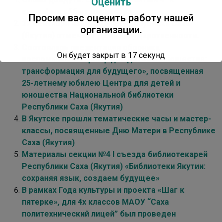
Оценить
кылааһын айбыт олоҥхолоро
Просим вас оценить работу нашей
27 сентября наша родная Республика Саха
организации.
(Якутия) отмечает День Государственности.
Состоялась презентация сборника
Он будет закрыт в
17
секунд
воспоминаний «Центр для детей и юношества:
трансформация для будущего», посвященная
25-летнему юбилею Центра для детей и
юношества Национальной библиотеки
Республики Саха (Якутия)
В Якутске прошли тематические часы и мастер-
классы, посвященные Дню Матери в Республике
Саха (Якутия)
Материалы секции №4 I съезда библиотекарей
Республики Саха (Якутия) «Библиотеки Якутии:
сохраняя язык, создаем будущее»
В рамках Года культуры и проекта «Шаг к
пятерке», для 4х классов МАОУ “Саха
политехнический лицей” был проведен