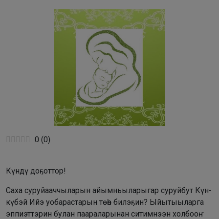
0
(
0
)
Күндү доҕоттор!
Саха суруйааччыларын айымньыларыгар суруйбут Күн-
күбэй Ийэ уобарастарын төһө билэҕин? Ыйытыыларга
эппиэттэрин булан паараларынан ситимнээн холбооҥ