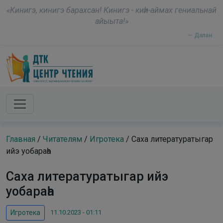
Skip to main content
modal-check
«Кинигэ, кинигэ барахсан! Кинигэ - киһи-аймах гениальнай
айыыта!»
— Далан
Главная
/
Читателям
/
Игротека
/
Саха литературатыгар
ийэ уобараһа
Саха литературатыгар ийэ
уобараһа
11.10.2023 - 01:11
Игротека