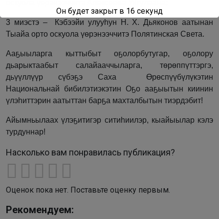
оскуола үөрэнээччитэ Алексеева Уйгулаана;
Он будет закрыт в
16
секунд
3 миэстэ – Кэбээйи улууһун Н. Х. Дьяконов аатынан
Тыайа орто оскуола үөрэнээччитэ Полятинская Света.
Ааҕыыларга кыттыбыт оҕолорбутугар, оҕолору
дьарыктаабыт салайааччыларга, төрөппүттэргэ,
дьүүллүүр сүбэҕэ Саха Өрөспүүбүлүкэтин
Национальнай бибилэтиэкэтин Оҕо ааҕыытын киинин
үлэһиттэрин аатыттан барҕа махталбытын тиэрдэбит!
Айымньылаах үлэҕитигэр ситиһиилэр, кыайыылар кэлэ
турдуннар!
Насколько вам понравилась публикация?
Оценок пока нет. Поставьте оценку первым.
Рекомендуем: