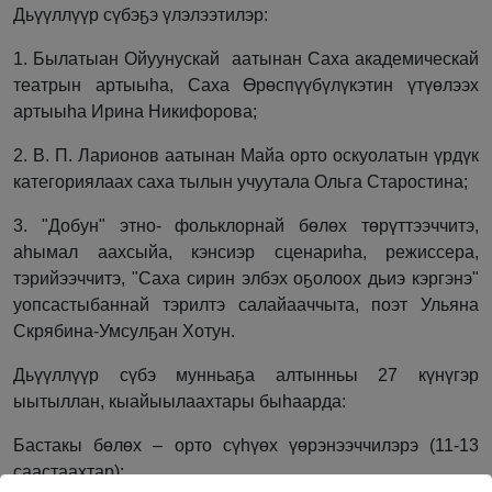
Дьүүллүүр сүбэҕэ үлэлээтилэр:
1. Былатыан Ойуунускай аатынан Саха академическай
театрын артыыһа, Саха Өрөспүүбүлүкэтин үтүөлээх
артыыһа Ирина Никифорова;
2. В. П. Ларионов аатынан Майа орто оскуолатын үрдүк
категориялаах саха тылын учуутала Ольга Старостина;
3. "Добун" этно- фольклорнай бөлөх төрүттээччитэ,
аһымал аахсыйа, кэнсиэр сценариһа, режиссера,
тэрийээччитэ, "Саха сирин элбэх оҕолоох дьиэ кэргэнэ"
уопсастыбаннай тэрилтэ салайааччыта, поэт Ульяна
Скрябина-Умсулҕан Хотун.
Дьүүллүүр сүбэ мунньаҕа алтынньы 27 күнүгэр
ыытыллан, кыайыылаахтары быһаарда:
Бастакы бөлөх – орто сүһүөх үөрэнээччилэрэ (11-13
саастаахтар):