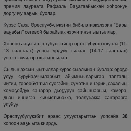
премия лауреата Рафаэль Баҕатаайыскай хоһоонун
доргуччу ааҕыы буолар.
Күрэс Саха Өрөспүүбүлүкэтин бибилэтиэкэлэрин “Бары
ааҕабыт” сетевой бырайыак чэрчитинэн ыытыллар.
Хоһоон ааҕыытын түһүлгэтигэр орто сүһүөх оскуола (11-
13 саастаах) уонна үрдүкү кылаас (14-17 саастаах)
үөрэнээччилэрэ кытыннылар.
Сылын ахсын ыытыллар курэс сыалынан буолар: оҕоҕо
улуу суруйааччыларбыт айымньыларыгар тапталы
иитии, төрөөбүт тыл сүөгэйин, сүмэтин иҥэрии, сахалыы
хомоҕойдук саҥарар дьоҕурун сайыннарыы, камера,
дьон иннигэр кыбыстыбакка, толлубакка саҥарарга
уһуйуу.
Өрөспүүбүлүкэбит араас улуустарыттан уопсайа
38
хоһоон ааҕыыта киирдэ.