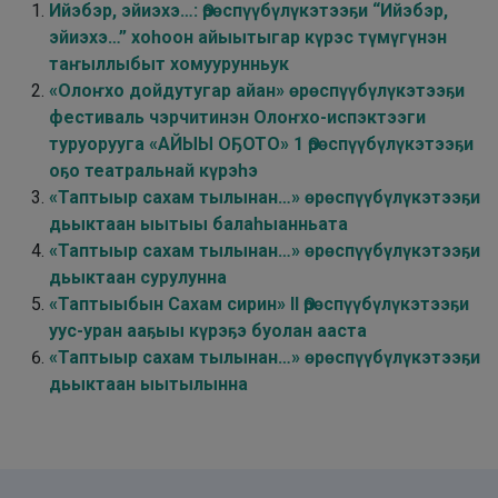
Ийэбэр, эйиэхэ…: Өрөспүүбүлүкэтээҕи “Ийэбэр,
эйиэхэ…” хоһоон айыытыгар күрэс түмүгүнэн
таҥыллыбыт хомуурунньук
«Олоҥхо дойдутугар айан» өрөспүүбүлүкэтээҕи
фестиваль чэрчитинэн Олоҥхо-испэктээги
туруорууга «АЙЫЫ ОҔОТО» 1 Өрөспүүбүлүкэтээҕи
оҕо театральнай күрэһэ
«Таптыыр сахам тылынан…» өрөспүүбүлүкэтээҕи
дьыктаан ыытыы балаһыанньата
«Таптыыр сахам тылынан…» өрөспүүбүлүкэтээҕи
дьыктаан сурулунна
«Таптыыбын Сахам сирин» II Өрөспүүбүлүкэтээҕи
уус-уран ааҕыы күрэҕэ буолан ааста
«Таптыыр сахам тылынан…» өрөспүүбүлүкэтээҕи
дьыктаан ыытылынна