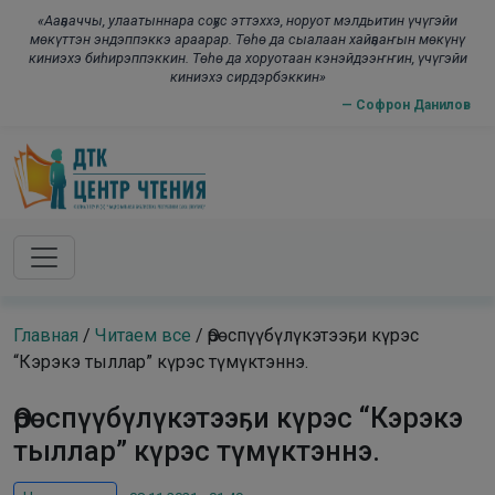
Skip to main content
modal-check
«Ааҕааччы, улаатыннара соҕус эттэххэ, норуот мэлдьитин үчүгэйи
мөкүттэн эндэппэккэ араарар. Төһө да сыалаан хайҕааҥын мөкүнү
киниэхэ биһирэппэккин. Төһө да хоруотаан кэнэйдээҥҥин, үчүгэйи
киниэхэ сирдэрбэккин»
— Софрон Данилов
Главная
/
Читаем все
/
Өрөспүүбүлүкэтээҕи күрэс
“Кэрэкэ тыллар” күрэс түмүктэннэ.
Өрөспүүбүлүкэтээҕи күрэс “Кэрэкэ
тыллар” күрэс түмүктэннэ.