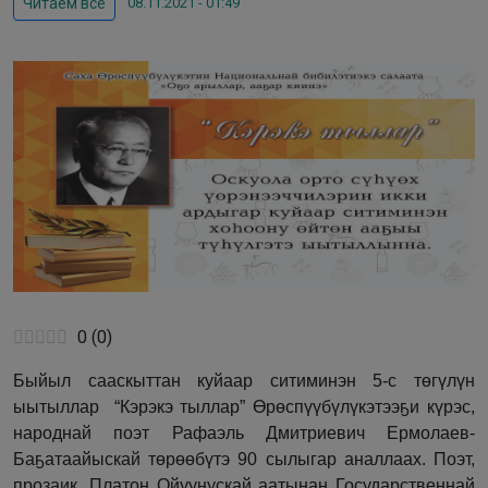
08.11.2021 - 01:49
Читаем все
0
(
0
)
Быйыл сааскыттан куйаар ситиминэн 5-с төгүлүн
ыытыллар “Кэрэкэ тыллар” Өрөспүүбүлүкэтээҕи күрэс,
народнай поэт Рафаэль Дмитриевич Ермолаев-
Баҕатаайыскай төрөөбүтэ 90 сылыгар аналлаах. Поэт,
прозаик, Платон Ойуунускай аатынан Государственнай