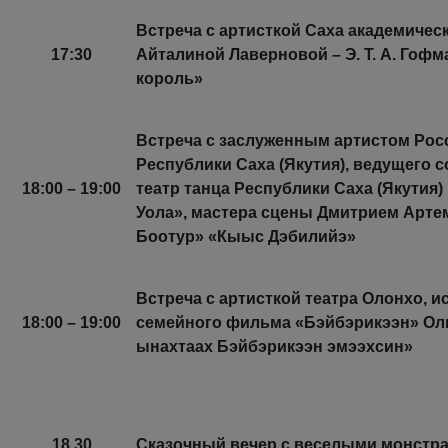
Встреча с артисткой Саха академическ
17:30
Айталиной Лаверновой – Э. Т. А. Го
король»
Встреча с заслуженным артистом Рос
Республики Саха (Якутия), ведущего 
18:00 – 19:00
театр танца Республики Саха (Якутия)
Уола», мастера сцены Дмитрием Арте
Боотур» «Кыыс Дэбилийэ»
Встреча с артисткой театра Олонхо, 
18:00 – 19:00
семейного фильма «Бэйбэрикээн» Ол
ынахтаах Бэйбэрикээн эмээхсин»
18.30
Сказочный вечер с веселыми монстр