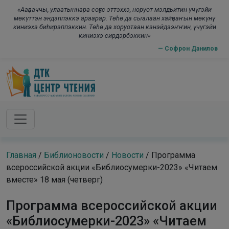
Skip to main content
«Ааҕааччы, улаатыннара соҕус эттэххэ, норуот мэлдьитин үчүгэйи
мөкүттэн эндэппэккэ араарар. Төһө да сыалаан хайҕааҥын мөкүнү
киниэхэ биһирэппэккин. Төһө да хоруотаан кэнэйдээҥҥин, үчүгэйи
киниэхэ сирдэрбэккин»
— Софрон Данилов
Главная
/
Библионовости
/
Новости
/
Программа
всероссийской акции «Библиосумерки-2023» «Читаем
вместе» 18 мая (четверг)
Программа всероссийской акции
«Библиосумерки-2023» «Читаем