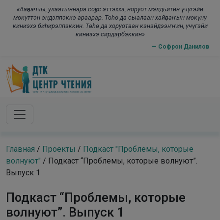
Skip to main content
modal-chec
«Ааҕааччы, улаатыннара соҕус эттэххэ, норуот мэлдьитин үчүгэйи
мөкүттэн эндэппэккэ араарар. Төһө да сыалаан хайҕааҥын мөкүнү
киниэхэ биһирэппэккин. Төһө да хоруотаан кэнэйдээҥҥин, үчүгэйи
киниэхэ сирдэрбэккин»
— Софрон Данилов
Главная
/
Проекты
/
Подкаст "Проблемы, которые
волнуют"
/
Подкаст “Проблемы, которые волнуют”.
Выпуск 1
Подкаст “Проблемы, которые
волнуют”. Выпуск 1