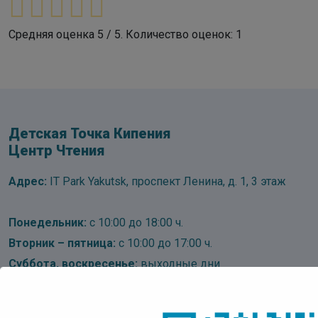
Средняя оценка
5
/ 5. Количество оценок:
1
Детская Точка Кипения
Центр Чтения
Адрес:
IT Park Yakutsk, проспект Ленина, д. 1, 3 этаж
Понедельник:
с 10:00 до 18:00 ч.
Вторник – пятница:
с 10:00 до 17:00 ч.
Суббота, воскресенье:
выходные дни
Последний день месяца
– санитарный день