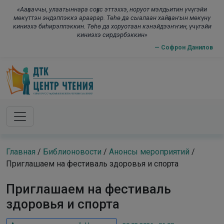
Skip to main content
modal-check
«Ааҕааччы, улаатыннара соҕус эттэххэ, норуот мэлдьитин үчүгэйи
мөкүттэн эндэппэккэ араарар. Төһө да сыалаан хайҕааҥын мөкүнү
киниэхэ биһирэппэккин. Төһө да хоруотаан кэнэйдээҥҥин, үчүгэйи
киниэхэ сирдэрбэккин»
— Софрон Данилов
Главная
/
Библионовости
/
Анонсы мероприятий
/
Приглашаем на фестиваль здоровья и спорта
Приглашаем на фестиваль
здоровья и спорта