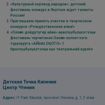
«Культурный хоровод народов»: детский
фестиваль-конкурс в Якутске ждет таланты
России!
Приглашаем принять участие в творческом
конкурсе «Рождественская елка!»
«Олоҥхо дойдутугар айан» өрөспүүбүлүкэтээҕи
фестиваль чэрчитинэн Олоҥхо-испэктээги
туруорууга «АЙЫЫ ОҔОТО» 1
Өрөспүүбүлүкэтээҕи оҕо театральнай күрэһэ
Детская Точка Кипения
Центр Чтения
Адрес:
IT Park Yakutsk, проспект Ленина, д. 1, 3 этаж