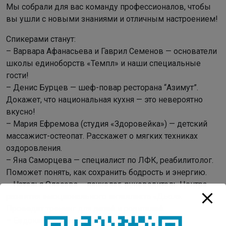
Мы собрали для вас команду профессионалов, чтобы
вы ушли с новыми знаниями и отличным настроением!
Спикерами станут:
– Варвара Афанасьева и Гаврил Семенов — основатели
школы единоборств «Темпл» и наши специальные
гости!
– Денис Бурцев — шеф-повар ресторана “Азимут”.
Докажет, что национальная кухня — это невероятно
вкусно!
– Мария Ефремова (студия «Здоровейка») — детский
массажист-остеопат. Расскажет о мягких техниках
оздоровления.
– Яна Саморцева — специалист по ЛФК, реабилитолог.
Поможет понять, как сохранить бодрость и энергию.
– Наталья Олесова – психолог, руководитель Центра
развития эмоционального интеллекта «Дьол».
Проведет тренинг для детей и родителей.
– Евдокия Сидорова – игропрактик, проведет