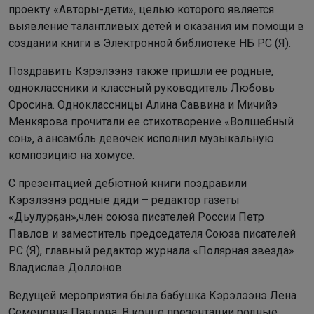
проекту «Авторы-дети», целью которого является
выявление талантливых детей и оказания им помощи в
создании книги в Электронной библиотеке НБ РС (Я).
Поздравить Кэрэлээнэ также пришли ее родные,
одноклассники и классный руководитель Любовь
Оросина. Одноклассницы Алина Саввина и Мичийэ
Менкярова прочитали ее стихотворение «Волшебный
сон», а ансамбль девочек исполнил музыкальную
композицию на хомусе.
С презентацией дебютной книги поздравили
Кэрэлээнэ родные дяди – редактор газеты
«Дьулурҕан»,член союза писателей России Петр
Павлов и заместитель председателя Союза писателей
РС (Я), главный редактор журнала «Полярная звезда»
Владислав Доллонов.
Ведущей мероприятия была бабушка Кэрэлээнэ Лена
Семеновна Павлова. В конце презентации родные