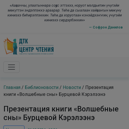
Skip to main content
modal-check
«Ааҕааччы, улаатыннара соҕус эттэххэ, норуот мэлдьитин үчүгэйи
мөкүттэн эндэппэккэ араарар. Төһө да сыалаан хайҕааҥын мөкүнү
киниэхэ биһирэппэккин. Төһө да хоруотаан кэнэйдээҥҥин, үчүгэйи
киниэхэ сирдэрбэккин»
— Софрон Данилов
Главная
/
Библионовости
/
Новости
/
Презентация
книги «Волшебные сны» Бурцевой Кэрэлээнэ
Презентация книги «Волшебные
сны» Бурцевой Кэрэлээнэ