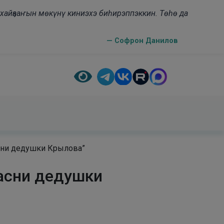
н хайҕааҥын мөкүнү киниэхэ биһирэппэккин. Төһө да
— Софрон Данилов
сни дедушки Крылова”
Басни дедушки