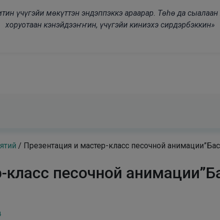
modal-check
дьитин үчүгэйи мөкүттэн эндэппэккэ араарар. Төһө да сыалаа
хоруотаан кэнэйдээҥҥин, үчүгэйи киниэхэ сирдэрбэккин»
ятий
/
Презентация и мастер-класс песочной анимации”Ба
р-класс песочной анимации”
4