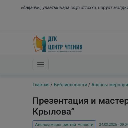
Skip to main content
«Ааҕааччы, улаатыннара соҕус эттэххэ, норуот мэл
Главная
/
Библионовости
/
Анонсы меропри
Презентация и масте
Крылова”
24.03.2026 - 09:0
Анонсы мероприятий
,
Новости