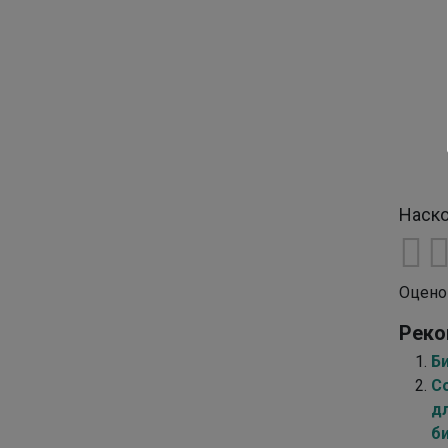
Наско
Оцено
Реко
Б
С
д
б