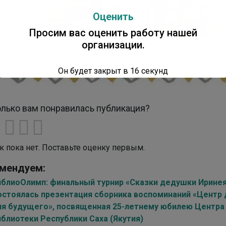
Оценить
Просим вас оценить работу нашей
организации.
Он будет закрыт в
16
секунд
лько вам понравилась публикация?
к пока нет. Поставьте оценку первым.
мендуем:
иблиоОлимп: финальный турнир «Сказки дедушки Ирине
остоялась презентация сборника воспоминаний «Центр 
ля будущего», посвященная 25-летнему юбилею Центра
иблиотеки Республики Саха (Якутия)