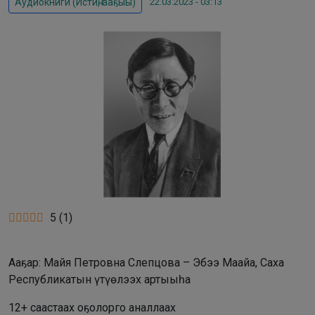
22.03.2023 - 03:13
Аудиокниги (Истиҥ, ааҕыы)
5
(
1
)
Ааҕар: Майя Петровна Слепцова – Эбээ Маайа, Саха
Республикатын үтүөлээх артыыһа
12+ саастаах оҕолорго аналлаах