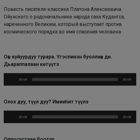
Повесть писателя-классика Платона Алексеевича
Ойунского о родоначальнике народа саха Кудангса,
нареченного Великим, который выступает против
космического порядка во имя спасения человека
Оҕо куйуурдуу турара. Үгэспинэн буоллаҕа ди.
Дьараппалаан көтүүтэ
Аудиоплеер
00:00
00:00
Олох дуу, түүл дуу? Имииһит түүлэ
Аудиоплеер
00:00
00:00
Оппосустаан боотур