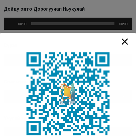
Дойду оҕото Дорогуунап Ньукулай
Аудиоплеер
00:00
00:00
Сүрэх
Аудиоплеер
00:00
00:00
Соломуон Муударай
Аудиоплеер
00:00
00:00
Үчүгэй түҥэтик
Аудиоплеер
00:00
00:00