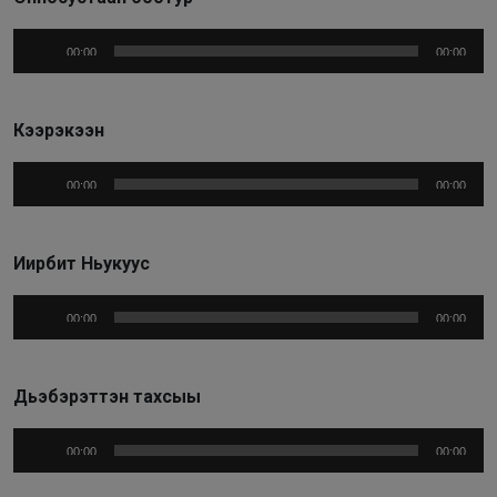
Аудиоплеер
00:00
00:00
Кээрэкээн
Аудиоплеер
00:00
00:00
Иирбит Ньукуус
Аудиоплеер
00:00
00:00
Дьэбэрэттэн тахсыы
Аудиоплеер
00:00
00:00