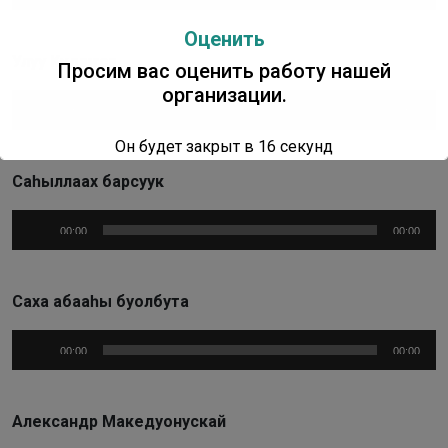
Оценить
Улуу Кудаҥса
Просим вас оценить работу нашей
организации.
Аудиоплеер
00:00
00:00
Он будет закрыт в
16
секунд
Саһыллаах барсуук
Аудиоплеер
00:00
00:00
Саха абааһы буолбута
Аудиоплеер
00:00
00:00
Александр Македуонускай