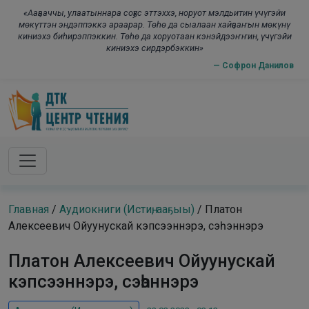
Skip to main content
modal-check
«Ааҕааччы, улаатыннара соҕус эттэххэ, норуот мэлдьитин үчүгэйи
мөкүттэн эндэппэккэ араарар. Төһө да сыалаан хайҕааҥын мөкүнү
киниэхэ биһирэппэккин. Төһө да хоруотаан кэнэйдээҥҥин, үчүгэйи
киниэхэ сирдэрбэккин»
— Софрон Данилов
Главная
/
Аудиокниги (Истиҥ, ааҕыы)
/
Платон
Алексеевич Ойуунускай кэпсээннэрэ, сэһэннэрэ
Платон Алексеевич Ойуунускай
кэпсээннэрэ, сэһэннэрэ