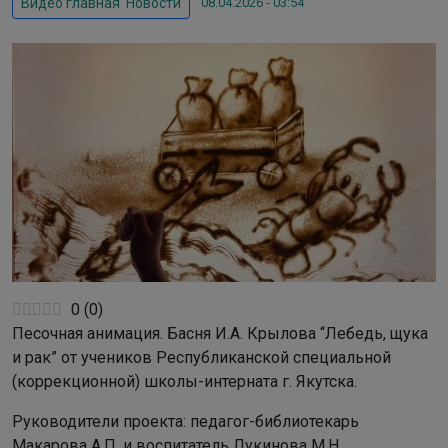
08.04.2026 - 03:54
Видео главная
,
Новости
0
(
0
)
Песочная анимация. Басня И.А. Крылова “Лебедь, щука
и рак” от учеников Республиканской специальной
(коррекционной) школы-интерната г. Якутска.
Руководители проекта: педагог-библиотекарь
Макарова А.П. и воспитатель Лукинова М.Н.