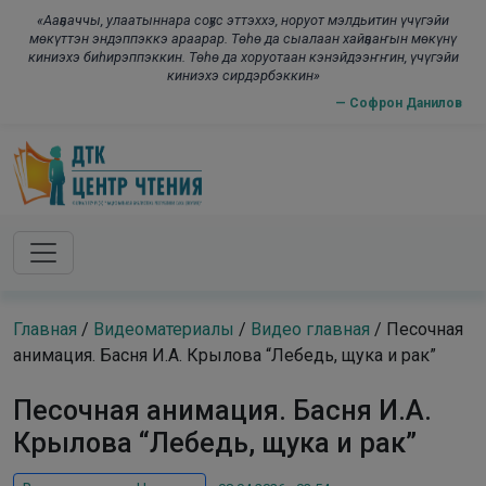
Skip to main content
modal-chec
«Ааҕааччы, улаатыннара соҕус эттэххэ, норуот мэлдьитин үчүгэйи
мөкүттэн эндэппэккэ араарар. Төһө да сыалаан хайҕааҥын мөкүнү
киниэхэ биһирэппэккин. Төһө да хоруотаан кэнэйдээҥҥин, үчүгэйи
киниэхэ сирдэрбэккин»
— Софрон Данилов
Главная
/
Видеоматериалы
/
Видео главная
/
Песочная
анимация. Басня И.А. Крылова “Лебедь, щука и рак”
Песочная анимация. Басня И.А.
Крылова “Лебедь, щука и рак”