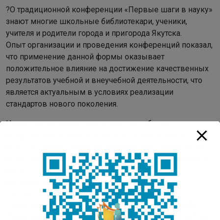
?О традиционной конференции «Первые шаги в науку»
знают многие школьные библиотекари, ученики,
учителя и родители города и пригорода Якутска.
Опыт организации и проведения конференций показал,
что применение данной формы оказывает
положительное влияние на достижение качественных
результатов учебной и внеучебной деятельности, что
является актуальным в условиях реализации
стандартов нового поколения.
На рассмотрения экспертному совету были
представлены уникальные работы школьников
младшего и среднего школьного возраста в области
естественных, технических и социально-гуманитарных
наук.
Победители по направлению секции
?«Естественные науки»:
?1 место – Я. Полина ученица 4 класса МОБУ «ГКГ»;
?2 место – Г. Артем ученик 4 класса МОБУ «СОШ №21»;