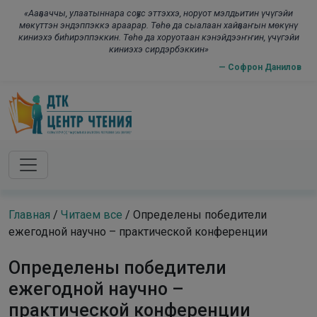
Skip to main content
modal-check
«Ааҕааччы, улаатыннара соҕус эттэххэ, норуот мэлдьитин үчүгэйи
мөкүттэн эндэппэккэ араарар. Төһө да сыалаан хайҕааҥын мөкүнү
киниэхэ биһирэппэккин. Төһө да хоруотаан кэнэйдээҥҥин, үчүгэйи
киниэхэ сирдэрбэккин»
— Софрон Данилов
Главная
/
Читаем все
/
Определены победители
ежегодной научно – практической конференции
Определены победители
ежегодной научно –
практической конференции