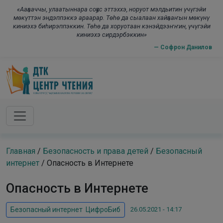
Skip to main content
modal-check
«Ааҕааччы, улаатыннара соҕус эттэххэ, норуот мэлдьитин үчүгэйи
мөкүттэн эндэппэккэ араарар. Төһө да сыалаан хайҕааҥын мөкүнү
киниэхэ биһирэппэккин. Төһө да хоруотаан кэнэйдээҥҥин, үчүгэйи
киниэхэ сирдэрбэккин»
— Софрон Данилов
Главная
/
Безопасность и права детей
/
Безопасный
интернет
/
Опасность в Интернете
Опасность в Интернете
26.05.2021 - 14:17
Безопасный интернет
,
ЦифроБиб