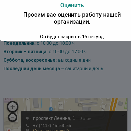
Оценить
Детская Точка Кипения
Центр Чтения
Просим вас оценить работу нашей
организации.
Адрес:
IT Park Yakutsk, проспект Ленина, д. 1, 3 этаж
Он будет закрыт в
16
секунд
Понедельник:
с 10:00 до 18:00 ч.
Вторник – пятница:
с 10:00 до 17:00 ч.
Суббота, воскресенье:
выходные дни
Последний день месяца
– санитарный день