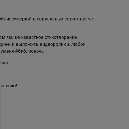
иблиосумерки” в социальных сетях стартует
ом языке известное стихотворение
одине, и выложить видеоролик в любой
тоуменя #библионочь.
сии.
 поэзию!