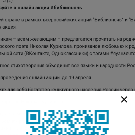
5
(
2
)
вуйте в онлайн акции #библионочь
й стране в рамках всероссийских акций “Библионочь” и “Б
 акция.
никам – всем желающим – предлагается прочитать на родн
рского поэта Николая Курилова, пронизаное любовью к р
ьной сети (ВКонтакте, Одноклассники) с тэгами #яузналч
тное стихотворения объединит все языки и народности Рос
проведения онлайн акции: до 19 апреля.
те для себя богатство культурного наследия России через
творение Николая Курилова:
л, что у меня
громная родня:
инка, и лесок,