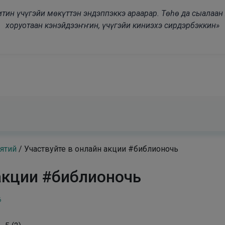
modal-check
дьитин үчүгэйи мөкүттэн эндэппэккэ араарар. Төһө да сыалаа
хоруотаан кэнэйдээҥҥин, үчүгэйи киниэхэ сирдэрбэккин»
ятий
/
Участвуйте в онлайн акции #библионочь
акции #библионочь
6