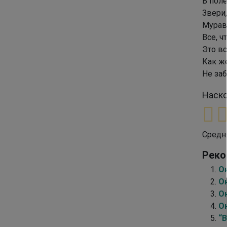
В пол
Звери,
Мурав
Все, 
Это вс
Как ж
Не заб
Наско
Средн
Реко
О
О
О
О
“