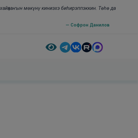
н хайҕааҥын мөкүнү киниэхэ биһирэппэккин. Төһө да
— Софрон Данилов