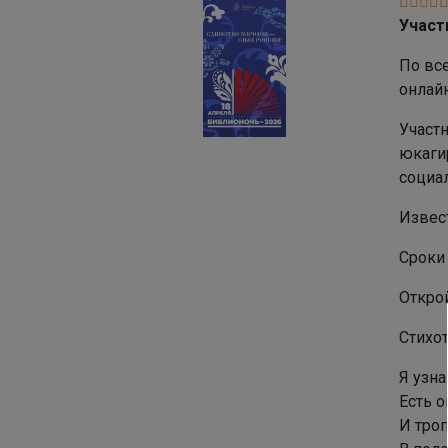
Участ
По все
онлайн
Участ
юкаги
социал
Извес
Сроки 
Открой
Стихо
Я узна
Есть о
И троп