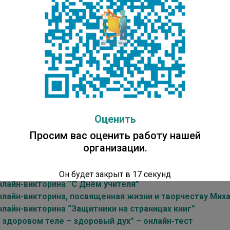
е — каждый колосок,
 птицы и жуки,
ьи и мотыльки…
что рядышком со мною, —
е мое, родное!
е мне в краю родном
отиться о нем!
лько вам понравилась публикация?
Оценить
Просим вас оценить работу нашей
яя оценка
5
/ 5. Количество оценок:
2
организации.
мендуем:
нлайн-игра “Угадай сказку по видео, сгенерированному
Он будет закрыт в
16
секунд
нлайн-викторина “С Днём учителя”
нлайн-викторина, посвященная жизни и творчеству Ми
нлайн-викторина “Защитники на страницах книг”
В здоровом теле – здоровый дух” – онлайн-тест