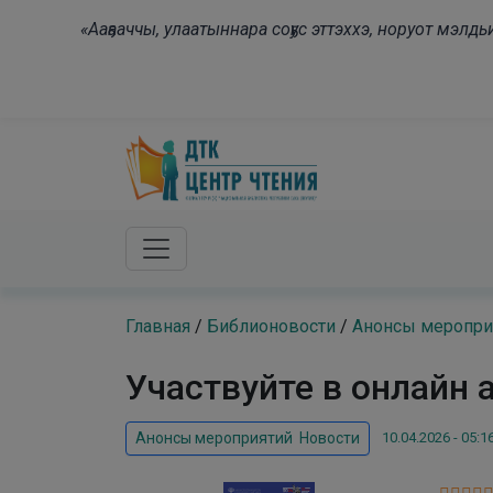
Skip to main content
«Ааҕааччы, улаатыннара соҕус эттэххэ, норуот мэл
Главная
/
Библионовости
/
Анонсы меропри
Участвуйте в онлайн 
10.04.2026 - 05:1
Анонсы мероприятий
,
Новости