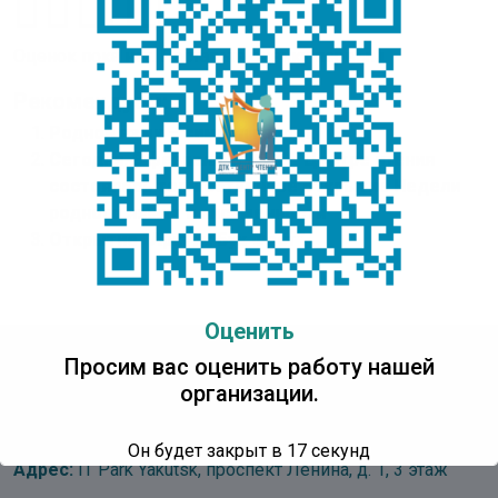
Оценок пока нет. Поставьте оценку первым.
Рекомендуем:
Родной язык – символ народа
Сегодня, 9 февраля, в ДТК – Центре чтения
состоялось торжественное открытие Недели
родного языка и письменности
Открытие “Арктик Бук Фест”
Оценить
Просим вас оценить работу нашей
организации.
Детская Точка Кипения
Центр Чтения
Он будет закрыт в
16
секунд
Адрес:
IT Park Yakutsk, проспект Ленина, д. 1, 3 этаж