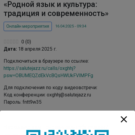
«Родной язык и культура:
традиция и современность»
16.04.2025 - 09:34
Онлайн мероприятия
0
(
0
)
Дата:
18 апреля 2025 г.
Подключиться в браузере по ссылке:
https://salutejazz.ru/calls/oxghhj?
psw=OBUMEQZdEkVcBQsHWUkFVlMPFg
Для подключения по коду видеовстречи:
Код конференции: oxghhj@salutejazz.ru
Пароль: fntt9w35
Насколько вам понравилась публикация?