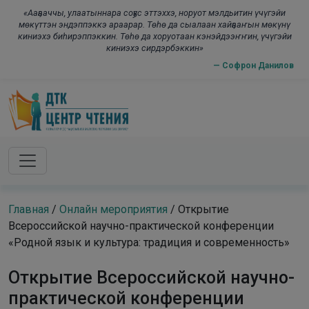
Skip to main content
modal-check
«Ааҕааччы, улаатыннара соҕус эттэххэ, норуот мэлдьитин үчүгэйи
мөкүттэн эндэппэккэ араарар. Төһө да сыалаан хайҕааҥын мөкүнү
киниэхэ биһирэппэккин. Төһө да хоруотаан кэнэйдээҥҥин, үчүгэйи
киниэхэ сирдэрбэккин»
— Софрон Данилов
Главная
/
Онлайн мероприятия
/
Открытие
Всероссийской научно-практической конференции
«Родной язык и культура: традиция и современность»
Открытие Всероссийской научно-
практической конференции