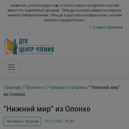
Skip to main content
modal-check
«Ааҕааччы, улаатыннара соҕус эттэххэ, норуот мэлдьитин үчүгэйи
мөкүттэн эндэппэккэ араарар. Төһө да сыалаан хайҕааҥын мөкүнү
киниэхэ биһирэппэккин. Төһө да хоруотаан кэнэйдээҥҥин, үчүгэйи
киниэхэ сирдэрбэккин»
— Софрон Данилов
Главная
/
Проекты
/
Читаем и творим
/
“Нижний мир”
из Олонхо
“Нижний мир” из Олонхо
10.11.2022 - 02:43
Читаем и творим