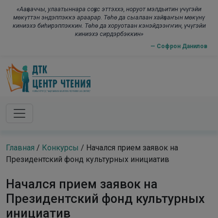
Skip to main content
modal-check
«Ааҕааччы, улаатыннара соҕус эттэххэ, норуот мэлдьитин үчүгэйи
мөкүттэн эндэппэккэ араарар. Төһө да сыалаан хайҕааҥын мөкүнү
киниэхэ биһирэппэккин. Төһө да хоруотаан кэнэйдээҥҥин, үчүгэйи
киниэхэ сирдэрбэккин»
— Софрон Данилов
Главная
/
Конкурсы
/
Начался прием заявок на
Президентский фонд культурных инициатив
Начался прием заявок на
Президентский фонд культурных
инициатив