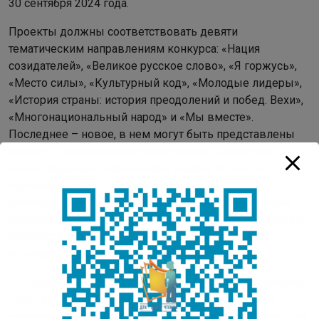
30 сентября 2024 года.
Проекты должны соответствовать девяти
тематическим направлениям конкурса: «Нация
созидателей», «Великое русское слово», «Я горжусь»,
«Место силы», «Культурный код», «Молодые лидеры»,
«История страны: история преодолений и побед. Вехи»,
«Многонациональный народ» и «Мы вместе».
Последнее – новое, в нем могут быть представлены
проекты, нацеленные на интеграцию Донбасса и
освобожденных территорий в единое культурно-
образовательное, просветительское и
цивилизационное пространство. Также направление
предусматривает предоставление инициатив, которые
способствуют развитию межкультурных связей,
усилению чувства общности и единства.
ПОЛОЖЕНИЕ о первом конкурсе на предоставление
грантов Президента Российской Федерации на
реализацию проектов в области культуры, искусства