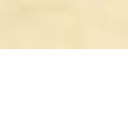
«Мы дарим друг другу всё самое
дорогое, что у нас есть, -
мысленно разговаривала Дюнне
с Эллой-Фридой. - Такое, что не
подарит никто другой».
«Лучший подарок»