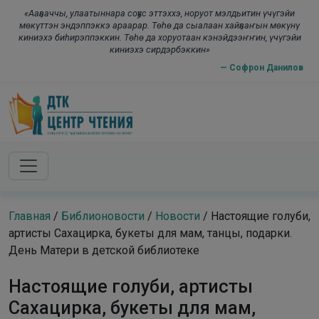
Skip to main content
modal-check
«Ааҕааччы, улаатыннара соҕус эттэххэ, норуот мэлдьитин үчүгэйи
мөкүттэн эндэппэккэ араарар. Төһө да сыалаан хайҕааҥын мөкүнү
киниэхэ биһирэппэккин. Төһө да хоруотаан кэнэйдээҥҥин, үчүгэйи
киниэхэ сирдэрбэккин»
— Софрон Данилов
Главная
/
Библионовости
/
Новости
/
Настоящие голуби,
артисты Сахацирка, букеты для мам, танцы, подарки.
День Матери в детской библиотеке
Настоящие голуби, артисты
Сахацирка, букеты для мам,