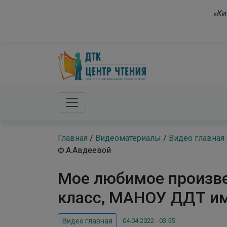
Skip to main content
«Ки
Главная
/
Видеоматериалы
/
Видео главная
Ф.А.Авдеевой
Мое любимое произве
класс, МАНОУ ДДТ им
04.04.2022 - 03:55
Видео главная