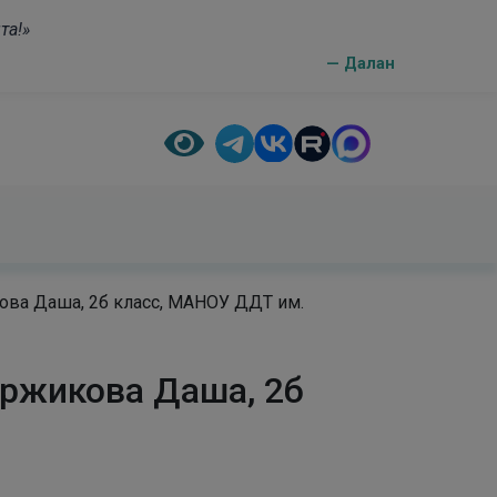
та!»
— Далан
ва Даша, 2б класс, МАНОУ ДДТ им.
аржикова Даша, 2б