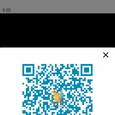
0
(
0
)
лько вам понравилась публикация?