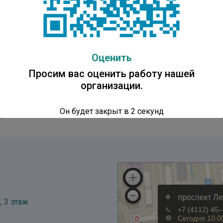
к пока нет. Поставьте оценку первым.
мендуем:
8 октября в зале Всероссийского общества слепых им. 
Оценить
ниги «Легенда о вечной любви» Любови Олесовой (Тапт
Просим вас оценить работу нашей
 рамках Всероссийской недели детской книги прошли пр
организации.
нимации
Он будет закрыт в
1
секунд
, 3 этаж