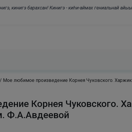
modal-check
нигэ, кинигэ барахсан! Кинигэ - киһи-аймах гениальнай айыы
/
Мое любимое произведение Корнея Чуковского. Харжико
дение Корнея Чуковского. Х
. Ф.А.Авдеевой