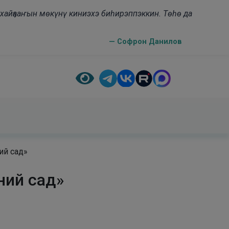
н хайҕааҥын мөкүнү киниэхэ биһирэппэккин. Төһө да
— Софрон Данилов
ий сад»
ний сад»