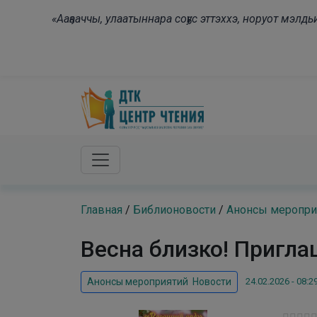
Skip to main content
«Ааҕааччы, улаатыннара соҕус эттэххэ, норуот мэл
Главная
/
Библионовости
/
Анонсы меропри
Весна близко! Пригла
24.02.2026 - 08:2
Анонсы мероприятий
,
Новости