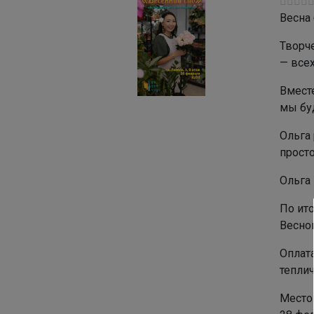
Весна
Творч
— всех
Вмест
мы бу
Ольга
прост
Ольга
По ит
Весно
Оплата
теплич
Место