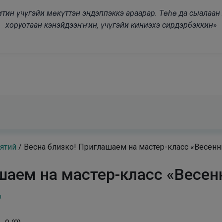
modal-check
дьитин үчүгэйи мөкүттэн эндэппэккэ араарар. Төһө да сыалаа
хоруотаан кэнэйдээҥҥин, үчүгэйи киниэхэ сирдэрбэккин»
ятий
/
Весна близко! Приглашаем на мастер-класс «Весенн
шаем на мастер-класс «Весен
9