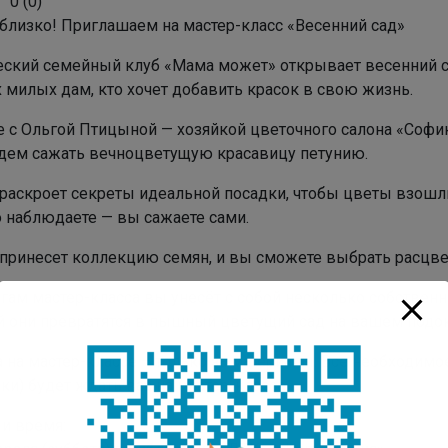
0
(
0
)
 близко! Приглашаем на мастер-класс «Весенний сад»
еский семейный клуб «Мама может» открывает весенний с
 милых дам, кто хочет добавить красок в свою жизнь.
е с Ольгой Птицыной — хозяйкой цветочного салона «Софи
дем сажать вечноцветущую красавицу петунию.
 раскроет секреты идеальной посадки, чтобы цветы взошл
о наблюдаете — вы сажаете сами.
 принесет коллекцию семян, и вы сможете выбрать расцве
огам мастер-класса вы унесёт с собой несколько собствен
й они превратятся в пышный цветущий сад на вашем подок
 на мастер-классе – только за материалы. Все необходимое
ки) будет ждать вас на мастер-классе.
 и время: