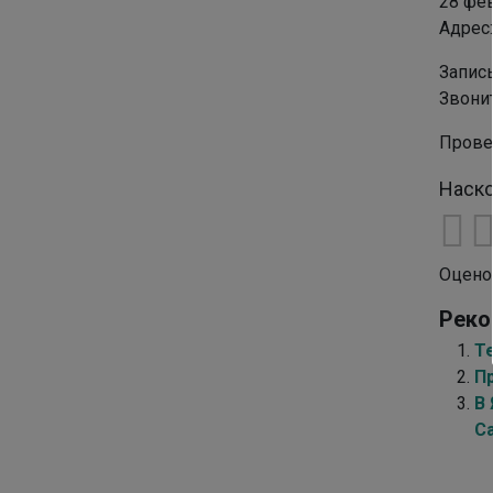
28 фев
Адрес:
Запись
Звони
Прове
Наско
Оцено
Реко
Т
П
В
Са