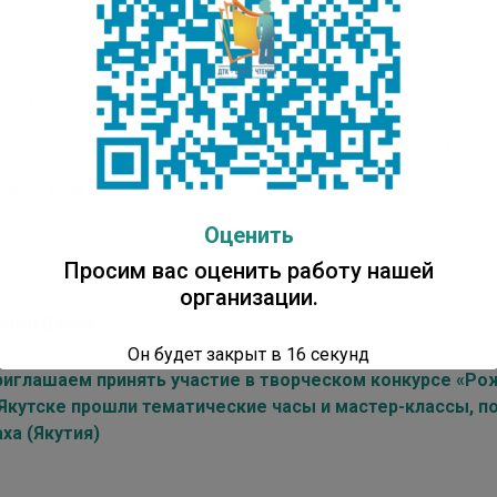
раля (суббота) в библиотеке «ДТК – Центр чтения».
 пр. Ленина, 1, ИТ-парк, 3 этаж.
 обязательна. Количество мест ограничено.
те или пишите в MAX / WhatsApp: 89143011515
дите субботний день в кругу единомышленниц и создайте
лько вам понравилась публикация?
Оценить
Просим вас оценить работу нашей
к пока нет. Поставьте оценку первым.
организации.
мендуем:
ематическая коллекция «Любимый детский сад»
Он будет закрыт в
16
секунд
риглашаем принять участие в творческом конкурсе «Ро
 Якутске прошли тематические часы и мастер-классы, 
ха (Якутия)