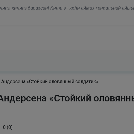
modal-check
нигэ, кинигэ барахсан! Кинигэ - киһи-аймах гениальнай айыы
. Андерсена «Стойкий оловянный солдатик»
 Андерсена «Стойкий оловянн
0
(
0
)