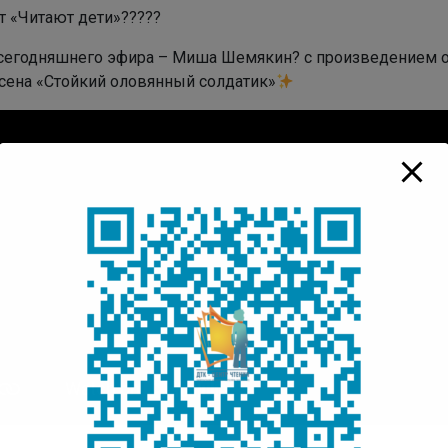
т «Читают дети»?????
 сегодняшнего эфира – Миша Шемякин? с произведением о 
сена «Стойкий оловянный солдатик»