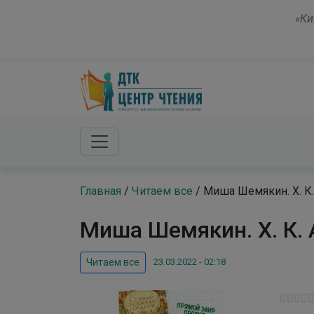
Skip to main content
«Ки
Главная
/
Читаем все
/
Миша Шемякин. Х. К
Миша Шемякин. Х. К.
23.03.2022 - 02:18
Читаем все