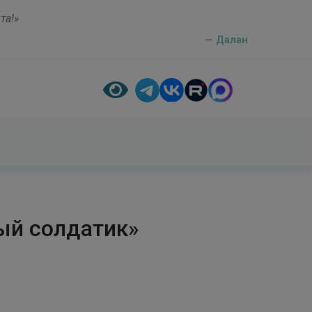
та!»
— Далан
ый солдатик»