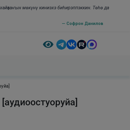
н хайҕааҥын мөкүнү киниэхэ биһирэппэккин. Төһө да
— Софрон Данилов
руйа]
 [аудиоостуоруйа]