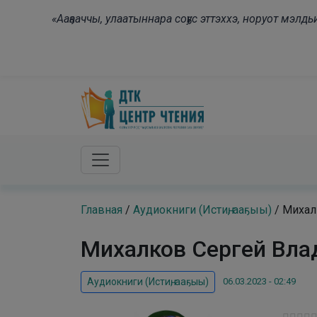
Skip to main content
«Ааҕааччы, улаатыннара соҕус эттэххэ, норуот мэл
Главная
/
Аудиокниги (Истиҥ, ааҕыы)
/
Михалк
Михалков Сергей Влад
06.03.2023 - 02:49
Аудиокниги (Истиҥ, ааҕыы)