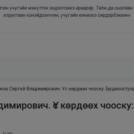
modal-check
дьитин үчүгэйи мөкүттэн эндэппэккэ араарар. Төһө да сыалаа
хоруотаан кэнэйдээҥҥин, үчүгэйи киниэхэ сирдэрбэккин»
ов Сергей Владимирович. Үс көрдөөх чооску: [аудиоостуо
имирович. Үс көрдөөх чооску: