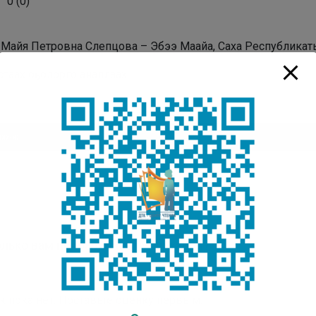
0
(
0
)
: Майя Петровна Слепцова – Эбээ Маайа, Саха Республика
стаах оҕолорго аналлаах
плеер
00:00
лько вам понравилась публикация?
к пока нет. Поставьте оценку первым.