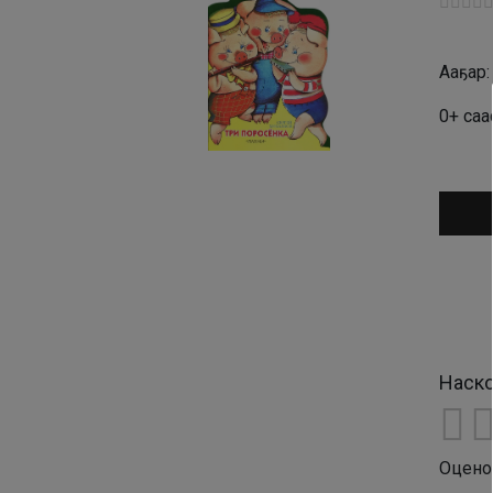
Ааҕар
0+ саа
Аудио
Наско
Оцено