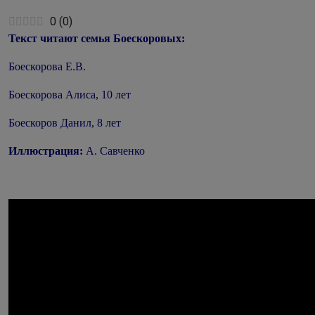
0
(
0
)
Текст читают семья Боескоровых:
Боескорова Е.В.
Боескорова Алиса, 10 лет
Боескоров Данил, 8 лет
Иллюстрация:
А. Савченко