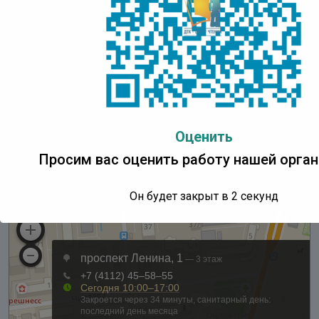
Центр Чтения
Адрес:
IT Park Yakutsk, проспект Ленина, д. 1, 3 этаж
Понедельник:
с 10:00 до 18:00 ч.
Вторник – пятница:
с 10:00 до 17:00 ч.
Суббота, воскресенье:
выходные дни
Оценить
Последний день месяца
– санитарный день
Просим вас оценить работу нашей орган
Он будет закрыт в
1
секунд