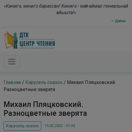
Skip to main content
modal-check
«Кинигэ, кинигэ барахсан! Кинигэ - киһи-аймах гениальнай
айыыта!»
— Далан
Главная
/
Карусель сказок
/
Михаил Пляцковский.
Разноцветные зверята
Михаил Пляцковский.
Разноцветные зверята
15.02.2022 - 01:44
Карусель сказок