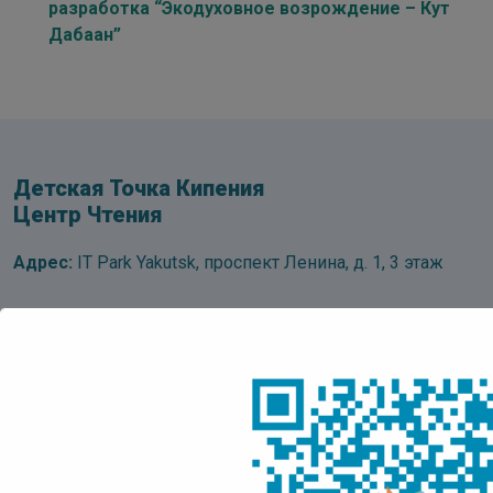
разработка “Экодуховное возрождение – Кут
Дабаан”
Детская Точка Кипения
Центр Чтения
Адрес:
IT Park Yakutsk, проспект Ленина, д. 1, 3 этаж
Понедельник:
с 10:00 до 18:00 ч.
Вторник – пятница:
с 10:00 до 17:00 ч.
Суббота, воскресенье:
выходные дни
Последний день месяца
– санитарный день