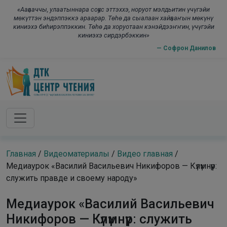
Skip to main content
modal-chec
«Ааҕааччы, улаатыннара соҕус эттэххэ, норуот мэлдьитин үчүгэйи
мөкүттэн эндэппэккэ араарар. Төһө да сыалаан хайҕааҥын мөкүнү
киниэхэ биһирэппэккин. Төһө да хоруотаан кэнэйдээҥҥин, үчүгэйи
киниэхэ сирдэрбэккин»
— Софрон Данилов
Главная
/
Видеоматериалы
/
Видео главная
/
Медиаурок «Василий Васильевич Никифоров — Күлүмнүүр:
служить правде и своему народу»
Медиаурок «Василий Васильевич
Никифоров — Күлүмнүүр: служить