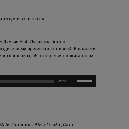
тын үтүөлээх артыыһа
 Якутии Н. А. Лугинова. Автор
люди, к нему привязывают коней. В повести
имоотношениях, об отношениях к животным
Используйте
00:00
клавиши
вверх/
вниз,
чтобы
увеличить
или
а Майя Петровна-Эбээ Маайа ; Саха
уменьшить