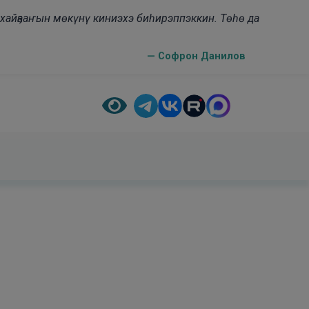
н хайҕааҥын мөкүнү киниэхэ биһирэппэккин. Төһө да
— Софрон Данилов