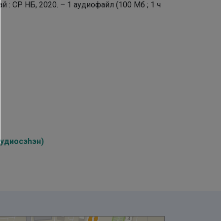
: СР НБ, 2020. – 1 аудиофайл (100 Мб ; 1 ч
громкость.
аудиосэһэн)