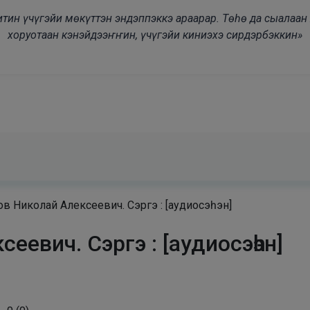
modal-check
дьитин үчүгэйи мөкүттэн эндэппэккэ араарар. Төһө да сыалаа
хоруотаан кэнэйдээҥҥин, үчүгэйи киниэхэ сирдэрбэккин»
в Николай Алексеевич. Сэргэ : [аудиосэһэн]
еевич. Сэргэ : [аудиосэһэн]