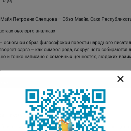
0
(
0
)
: Майя Петровна Слепцова – Эбээ Маайа, Саха Республика
астаах оҕолорго аналлаах
– основной образ философской повести народного писателя
воряет сэргэ – как символ рода, вокруг него собираются 
но и тонко написано о семейных ценностях, людских вза
плеер
00:00
ов, Николай Алексеевич.
: [сэһэн : аудиозапись] / Николай Лугинов ; ааҕар Слепцов