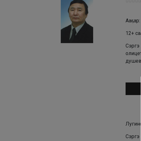
Ааҕар
12+ са
Сэргэ 
олицет
душев
Аудио
Лугин
Сэргэ 