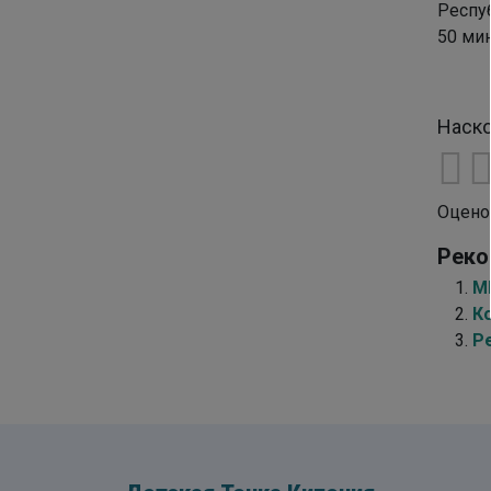
Респуб
50 мин 
Наско
Оцено
Реко
МК
К
Р