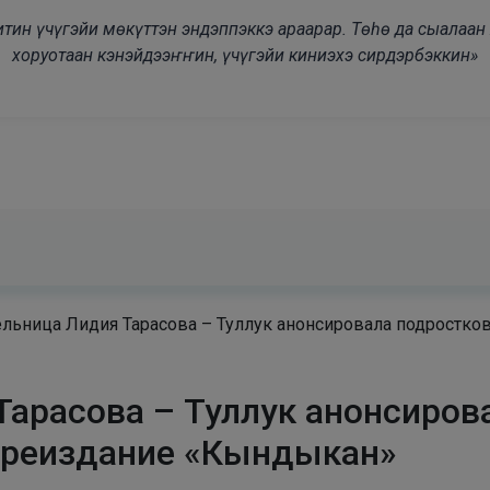
modal-check
дьитин үчүгэйи мөкүттэн эндэппэккэ араарар. Төһө да сыалаа
хоруотаан кэнэйдээҥҥин, үчүгэйи киниэхэ сирдэрбэккин»
ельница Лидия Тарасова – Туллук анонсировала подростко
Тарасова – Туллук анонсиров
ереиздание «Кындыкан»