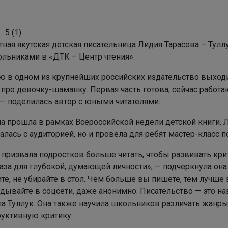
5
(
1
)
ная якутская детская писательница Лидия Тарасова – Тулл
ольниками в «ДТК – Центр чтения».
ю в одном из крупнейших российских издательство выходи
про девочку-шаманку. Первая часть готова, сейчас работа
 — поделилась автор с юными читателями.
а прошла в рамках Всероссийской недели детской книги. 
лась с аудиторией, но и провела для ребят мастер-класс п
 призвала подростков больше читать, чтобы развивать кр
аза для глубокой, думающей личности», — подчеркнула она
е, не убирайте в стол. Чем больше вы пишете, тем лучше
дывайте в соцсети, даже анонимно. Писательство — это на
ла Туллук. Она также научила школьников различать жанры
руктивную критику.