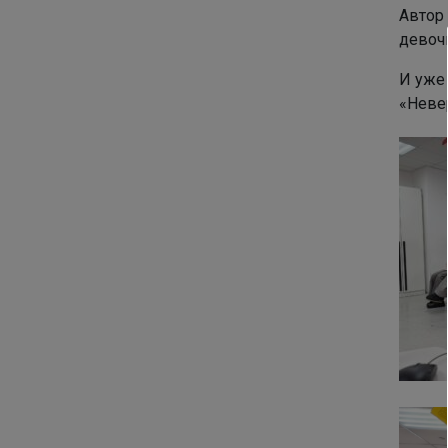
Автор
девоч
И уже
«Неве