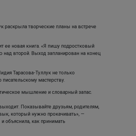
ук раскрыла творческие планы на встрече
т ее новая книга. «Я пишу подростковый
ю над второй. Выход запланирован на конец
Лидия Тарасова-Туллук не только
о писательскому мастерству.
итическое мышление и словарный запас.
.
 выходит. Показывайте друзьям, родителям,
вык, который нужно прокачивать», —
 и объяснила, как принимать