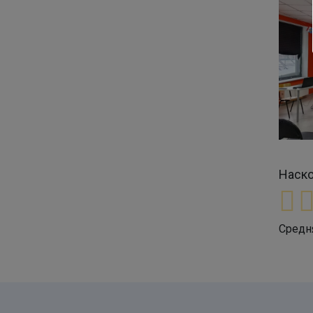
Наско
Средн