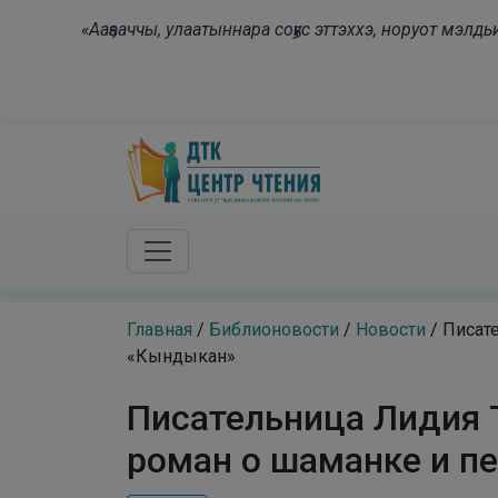
Skip to main content
«Ааҕааччы, улаатыннара соҕус эттэххэ, норуот мэл
Главная
/
Библионовости
/
Новости
/
Писат
«Кындыкан»
Писательница Лидия 
роман о шаманке и п