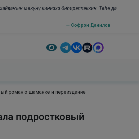
н хайҕааҥын мөкүнү киниэхэ биһирэппэккин. Төһө да
— Софрон Данилов
вый роман о шаманке и переиздание
ала подростковый