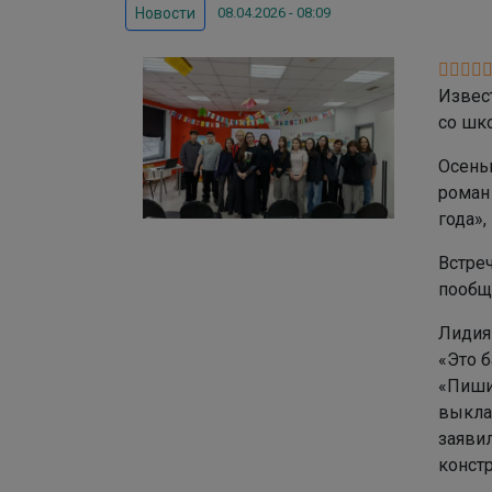
08.04.2026 - 08:09
Новости
Извест
со шк
Осень
роман 
года»,
Встреч
пообща
Лидия
«Это б
«Пишит
выкла
заяви
конст