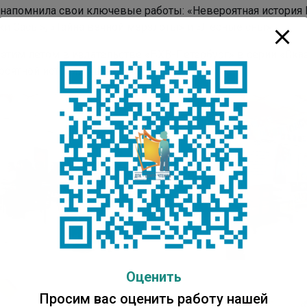
 напомнила свои ключевые работы: «Невероятная история
ки Сасы», «Тайна вечной мерзлоты» и «Лесные сны».
 этим летом в издательстве «БХВ-Петербург» в серии «Ск
роятной истории Кындыкан».
Оценить
Просим вас оценить работу нашей