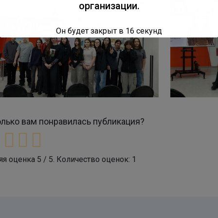
организации.
Он будет закрыт в
16
секунд
лько вам понравилась публикация?
яя оценка
5
/ 5. Количество оценок:
1