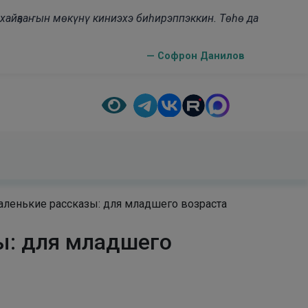
н хайҕааҥын мөкүнү киниэхэ биһирэппэккин. Төһө да
— Софрон Данилов
 Маленькие рассказы: для младшего возраста
зы: для младшего