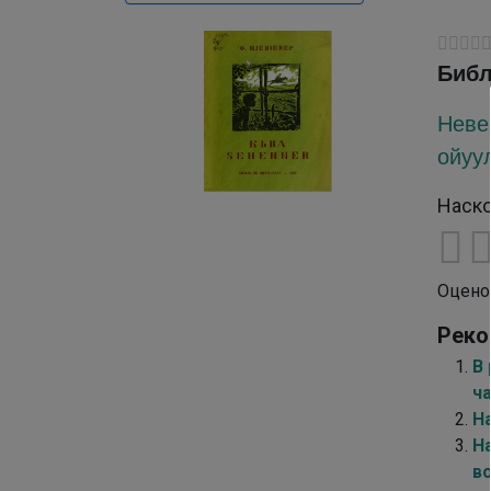
Библ
Неве
ойуул
Наско
Оцено
Реко
В
ч
Н
Н
в