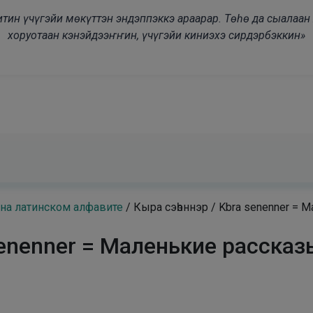
modal-check
дьитин үчүгэйи мөкүттэн эндэппэккэ араарар. Төһө да сыалаа
хоруотаан кэнэйдээҥҥин, үчүгэйи киниэхэ сирдэрбэккин»
 на латинском алфавите
/
Кыра сэһэннэр / Kbra senenner =
 senenner = Маленькие расска