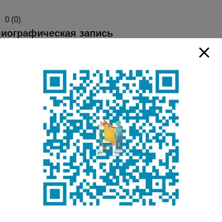
0
(
0
)
иографическая запись
ров, А. Кыра сэһэннэр / А. Неверов ; Е. Корнил
ара. – Москва ; Ленинград : Детиздат, 1936. – 6
лько вам понравилась публикация?
к пока нет. Поставьте оценку первым.
мендуем:
 рамках проекта «80 уроков Победы» для учеников мла
ас-реквием «Сталинград – город-герой»
ациональная коллекция развивающих игр для детей дош
ациональная коллекция развивающих программ и метод
озраста