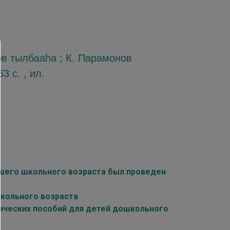
ов тылбааһа ; К. Парамонов
3 с. , ил.
дшего школьного возраста был проведен
кольного возраста
ических пособий для детей дошкольного