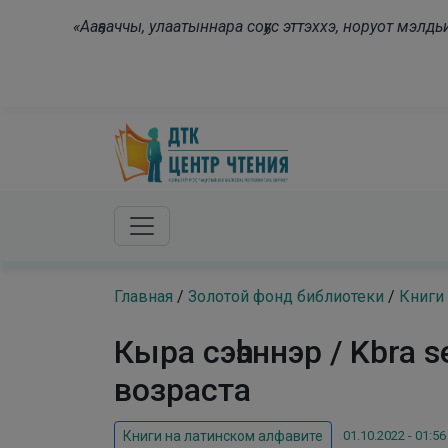
Skip to main content
«Ааҕааччы, улаатыннара соҕус эттэххэ, норуот мэл
Главная
/
Золотой фонд библиотеки
/
Книги
Кыра сэһэннэр / Kbra
возраста
01.10.2022 - 01:56
Книги на латинском алфавите