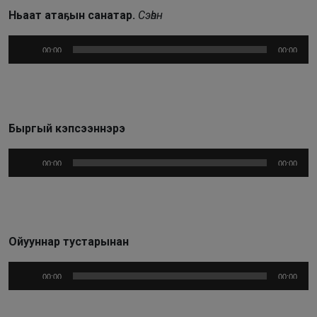
Ньаат атаҕын санатар.
Сэһэн
Аудиоплеер
00:00
00:00
Быргый кэпсээннэрэ
Аудиоплеер
00:00
00:00
Ойууннар тустарынан
Аудиоплеер
00:00
00:00