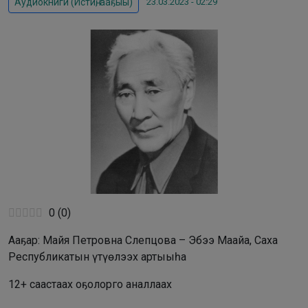
23.03.2023 - 02:29
Аудиокниги (Истиҥ, ааҕыы)
0
(
0
)
Ааҕар: Майя Петровна Слепцова – Эбээ Маайа, Саха
Республикатын үтүөлээх артыыһа
12+ саастаах оҕолорго аналлаах