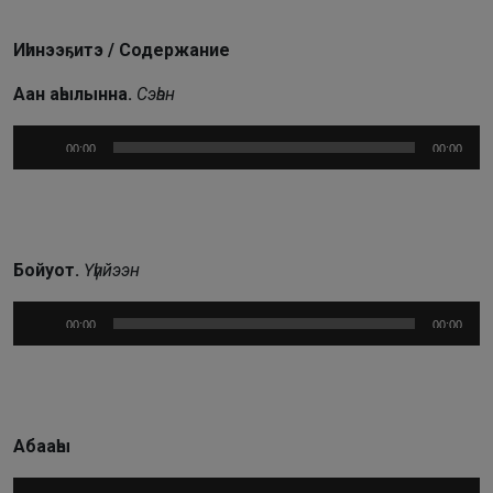
Иһинээҕитэ / Содержание
Аан аһылынна.
Сэһэн
Аудиоплеер
00:00
00:00
Бойуот.
Үһүйээн
Аудиоплеер
00:00
00:00
Абааһы
Аудиоплеер