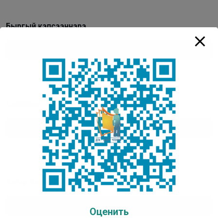
Быргый кэпсээннэрэ
Аудиоплеер
00:00
00:00
Сиэллээх
Аудиоплеер
00:00
00:00
Аҥыр баҕайы.
Кэпсээн
Аудиоплеер
00:00
00:00
Оценить