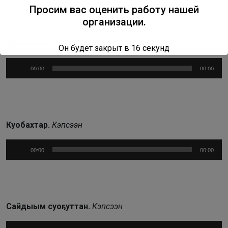
Просим вас оценить работу нашей
организации.
Удаҕаннар
Он будет закрыт в
15
секунд
Аудиоплеер
00:00
00:00
Куобахтар.
Кэпсээн
Аудиоплеер
00:00
00:00
Сайдыым суоҕуттан.
Кэпсээн
Аудиоплеер