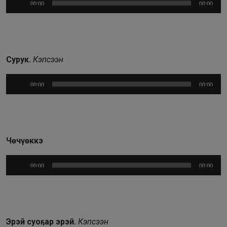
00:00
00:00
Сурук.
Кэпсээн
Аудиоплеер
00:00
00:00
Чөчүөккэ
Аудиоплеер
00:00
00:00
Эрэй суоҕар эрэй.
Кэпсээн