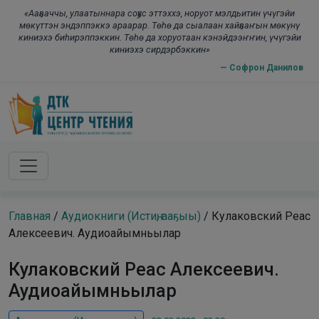
Skip to main content
modal-check
«Ааҕааччы, улаатыннара соҕус эттэххэ, норуот мэлдьитин үчүгэйи
мөкүттэн эндэппэккэ араарар. Төһө да сыалаан хайҕааҥын мөкүнү
киниэхэ биһирэппэккин. Төһө да хоруотаан кэнэйдээҥҥин, үчүгэйи
киниэхэ сирдэрбэккин»
— Софрон Данилов
Главная
/
Аудиокниги (Истиҥ, ааҕыы)
/
Кулаковский Реас
Алексеевич. Аудиоайымньылар
Кулаковский Реас Алексеевич.
Аудиоайымньылар