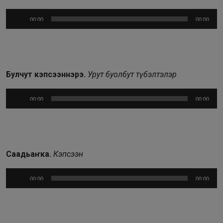
Аудиоплеер
00:00
00:00
Булчут кэпсээннэрэ.
Урут буолбут түбэлтэлэр
Аудиоплеер
00:00
00:00
Саадьаҥка.
Кэпсээн
Аудиоплеер
00:00
00:00