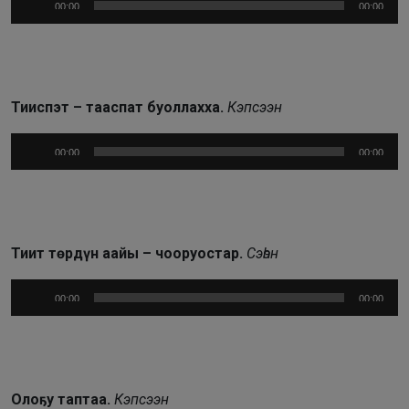
00:00
00:00
Тииспэт – тааспат буоллахха.
Кэпсээн
Аудиоплеер
00:00
00:00
Тиит төрдүн аайы – чооруостар.
Сэһэн
Аудиоплеер
00:00
00:00
Олоҕу таптаа.
К
эпсээн