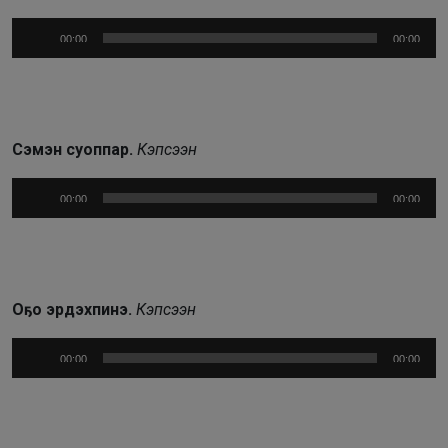
Аудиоплеер
00:00
00:00
Сэмэн суоппар.
Кэпсээн
Аудиоплеер
00:00
00:00
Оҕо эрдэхпинэ.
Кэпсээн
Аудиоплеер
00:00
00:00