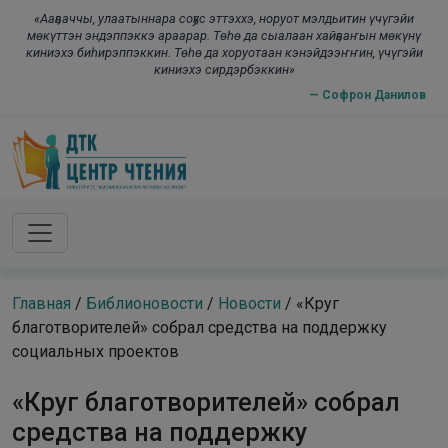
Skip to main content
modal-check
«Ааҕааччы, улаатыннара соҕус эттэххэ, норуот мэлдьитин үчүгэйи
мөкүттэн эндэппэккэ араарар. Төһө да сыалаан хайҕааҥын мөкүнү
киниэхэ биһирэппэккин. Төһө да хоруотаан кэнэйдээҥҥин, үчүгэйи
киниэхэ сирдэрбэккин»
— Софрон Данилов
Главная
/
Библионовости
/
Новости
/
«Круг
благотворителей» собрал средства на поддержку
социальных проектов
«Круг благотворителей» собрал
средства на поддержку