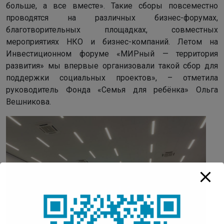
больше, а все вместе». Такие сборы повсеместно
проводятся на различных бизнес-форумах,
благотворительных площадках, совместных
мероприятиях НКО и бизнес-компаний. Летом на
Инвестиционном форуме «МИРный — территория
развития» мы впервые организовали такой сбор для
поддержки социальных проектов», – отметила
руководитель Фонда «Семья для ребёнка» Ольга
Вешникова.