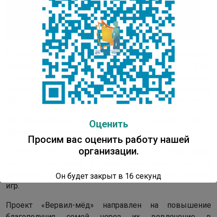
Приглашённым экспертом на благотворительном
вечере выступила генеральный директор АНО ДПОиК
«Развитие» из Владивостока Светлана Баженова,
которая имеет успешный опыт внедрения технологии
«Круг благотворителей» в регионах Дальнего Востока.
На вечере были представлены три проекта: «Лето с
Оценить
друзьями», «Вервил-мёд», «Туой Таатта».
Просим вас оценить работу нашей
организации.
Проект «Лето с друзья» направлен на повышение
благополучия детей и подростков через развитие
дворовых спортивных, творческих и интеллектуальных
Он будет закрыт в
16
секунд
игр.
Проект «Вервил-мёд» направлен на повышение
благополучия семей через их вовлечение в