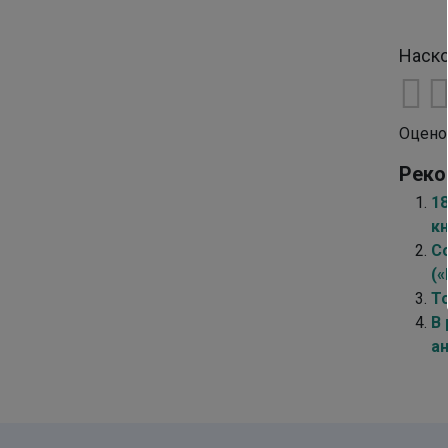
Наско
Оцено
Реко
1
к
С
(
Т
В
а