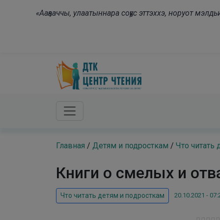
Skip to main content
«Ааҕааччы, улаатыннара соҕус эттэххэ, норуот мэл
Главная
/
Детям и подросткам
/
Что читать 
Книги о смелых и от
20.10.2021 - 07:
Что читать детям и подросткам