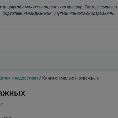
modal-check
дьитин үчүгэйи мөкүттэн эндэппэккэ араарар. Төһө да сыалаа
хоруотаан кэнэйдээҥҥин, үчүгэйи киниэхэ сирдэрбэккин»
детям и подросткам
/
Книги о смелых и отважных
важных
27