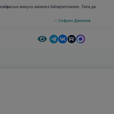
н хайҕааҥын мөкүнү киниэхэ биһирэппэккин. Төһө да
— Софрон Данилов