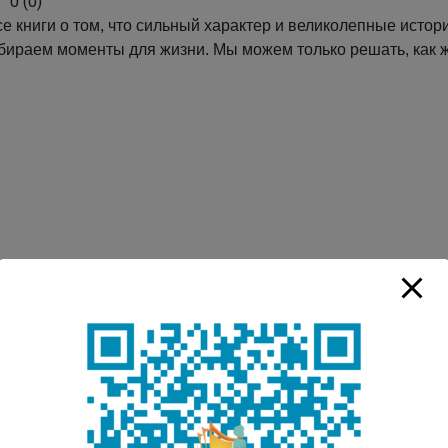
0
(
0
)
се книги о том, что сильный характер и великолепные исто
бираем моменты для жизни. Мы можем только решать, как ж