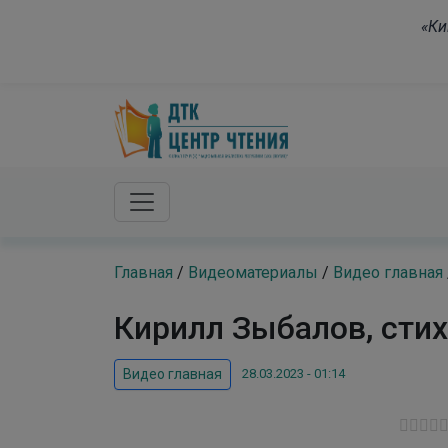
Skip to main content
«Ки
Главная
/
Видеоматериалы
/
Видео главная
Кирилл Зыбалов, сти
28.03.2023 - 01:14
Видео главная