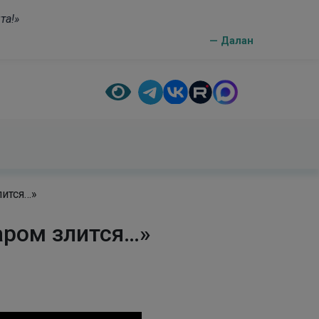
та!»
— Далан
лится…»
аром злится…»