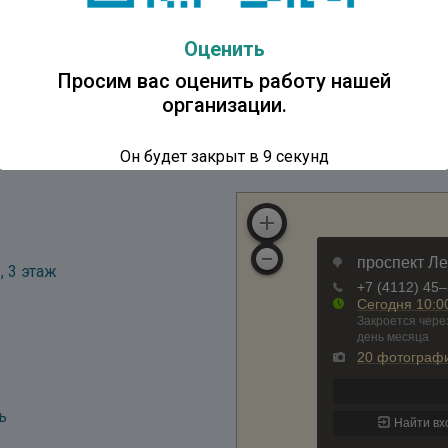
мендуем:
знавательная игра, посвященная Дню знаний “Это вы не
Оценить
Просим вас оценить работу нашей
организации.
Он будет закрыт в
9
секунд
, 3 этаж
ь