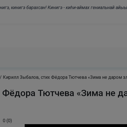
modal-check
нигэ, кинигэ барахсан! Кинигэ - киһи-аймах гениальнай айыы
/
Кирилл Зыбалов, стих Фёдора Тютчева «Зима не даром з
х Фёдора Тютчева «Зима не д
0
(
0
)