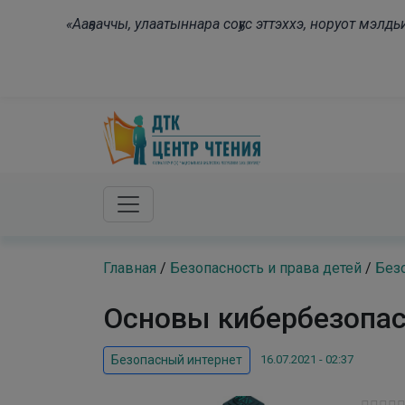
Skip to main content
«Ааҕааччы, улаатыннара соҕус эттэххэ, норуот мэл
Главная
/
Безопасность и права детей
/
Без
Основы кибербезопа
16.07.2021 - 02:37
Безопасный интернет