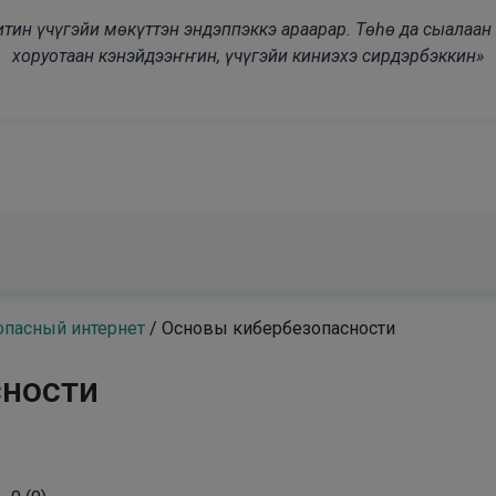
modal-check
дьитин үчүгэйи мөкүттэн эндэппэккэ араарар. Төһө да сыалаа
хоруотаан кэнэйдээҥҥин, үчүгэйи киниэхэ сирдэрбэккин»
опасный интернет
/
Основы кибербезопасности
сности