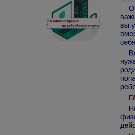
О
важ
вы у
вмес
себя
Вир
нуже
роди
попа
ребе
Г
Не 
физ
дей