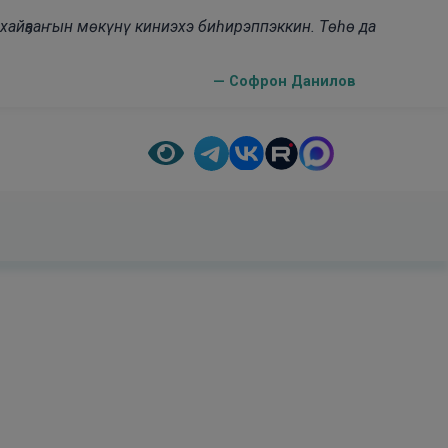
н хайҕааҥын мөкүнү киниэхэ биһирэппэккин. Төһө да
— Софрон Данилов