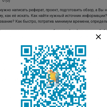
0
(
0
)
нужно написать реферат, проект, подготовить обзор, а Вы н
му, как её искать. Как найти нужный источник информации?
звание? Как быстро, потратив минимум времени, определит
ными средствами поиска необходимой информации в библио
аны раскрывать читателю книжные богатства библиотеки, 
г – это слово пришло к нам из Древней Греции, означает «
ень книг или других источников информации, имеющихся в
, как найти нужную литературу в богатом книжном фонде 
мационного обслуживания пользователей Ольга Альберто
я версия видео на нашем
YouTube-канале «ЦДЧ НБ РС(Я)»
?
лько вам понравилась публикация?
к пока нет. Поставьте оценку первым.