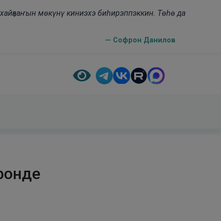
н хайҕааҥын мөкүнү киниэхэ биһирэппэккин. Төһө да
— Софрон Данилов
фонде