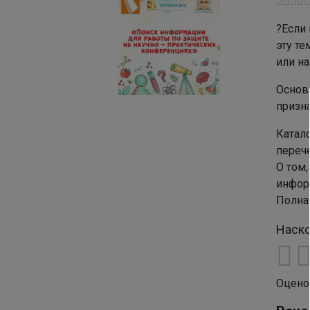
?Если 
эту те
или на
Основ
призн
Катало
переч
О том
инфор
Полна
Наско
Оцено