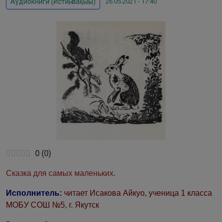
26.05.2021 - 17:40
Аудиокниги (Истиҥ, ааҕыы)
0
(
0
)
Сказка для самых маленьких.
Исполнитель
:
читает
Исакова Айкуо, ученица 1 класса
МОБУ СОШ №5, г. Якутск