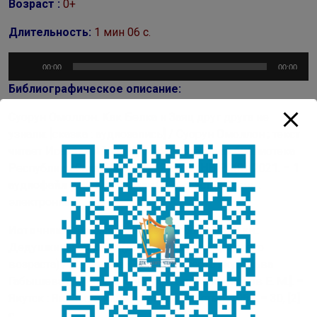
Возраст :
0+
Длительность:
1 мин 06 с.
Аудиоплеер
00:00
00:00
Библиографическое описание:
Суорун Омоллон. Как Белка и Заяц друг друга не
узнали: [сказка : аудиозапись] / Суорун Омоллон ; текст
читает Исакова Айыы Куо ; Национальная библиотека
Республики Саха (Якутия). – Якутск; НБ РС(Я), 2021. – 1
аудиофайл (589 Кб ; 01 мин 06 с) – Устная речь :
электронная.
Источник:
Звукозапись из электрон. копии кн.:
Дедушкины сказки : (для младшего и среднего
возраста) / Д. Сивцев-Омоллон ; пер. с якут. Льва
Габышева ; [худож. Сивцев Э. С. и Шапошников Е. М.]. –
Якутск : Якутское книжное издательство, 1967. – 30, [2]
с.