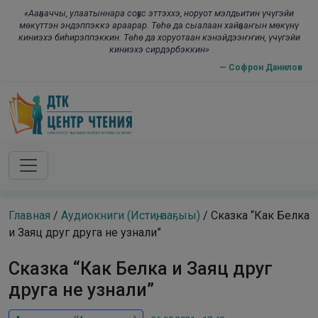
Skip to main content
modal-check
«Ааҕааччы, улаатыннара соҕус эттэххэ, норуот мэлдьитин үчүгэйи
мөкүттэн эндэппэккэ араарар. Төһө да сыалаан хайҕааҥын мөкүнү
киниэхэ биһирэппэккин. Төһө да хоруотаан кэнэйдээҥҥин, үчүгэйи
киниэхэ сирдэрбэккин»
— Софрон Данилов
Главная
/
Аудиокниги (Истиҥ, ааҕыы)
/
Сказка “Как Белка
и Заяц друг друга не узнали”
Сказка “Как Белка и Заяц друг
друга не узнали”