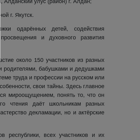
 Алданский улус (район) г. Алдан;
ой г. Якутск.
жки одарённых детей, содействия
, просвещения и духовного развития
стие около 150 участников из разных
и родителями, бабушками и дедушками
еме труда и профессии на русском или
особенности, свои тайны. Здесь главное
ься мироощущением, понять то, что он
ого чтения даёт школьникам разных
астерство декламации, но и актёрские
ов республики, всех участников и их