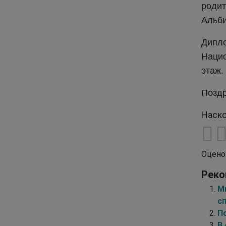
родит
Альби
Дипл
Нацио
этаж.
Поздр
Наско
Оцено
Реко
М
с
П
В