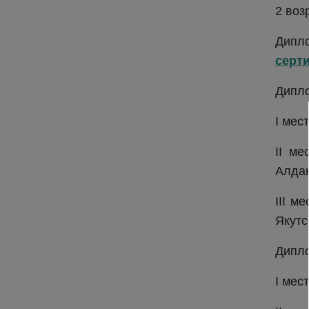
2 воз
Дипло
серт
Дипло
I мес
II ме
Алда
III м
Якутс
Дипло
I мес