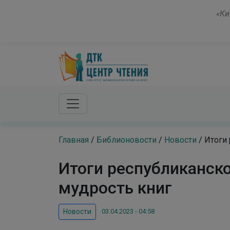
Skip to main content
«Чтение хороших книг — это разговор с самым
Главная
/
Библионовости
/
Новости
/
Итоги
Итоги республиканск
мудрость книг
03.04.2023 - 04:58
Новости