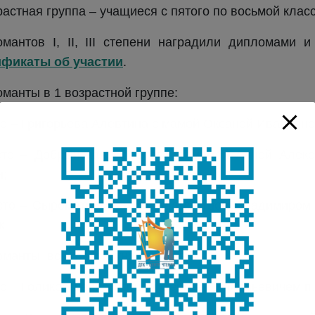
растная группа – учащиеся с пятого по восьмой класс
мантов I, II, III степени наградили дипломами 
ификаты об участии
.
манты в 1 возрастной группе:
то – Григорьева Алевтина с мамой Оксаной Ивановной,
сто – Добрынская Ярослава с мамой Анной Алекса
н;
есто – Сыромятникова Милада с отцом Владимиром 
к.
манты во 2 возрастной группе:
то – Голиков Денис с отцом Сергеем Валерьевичем п