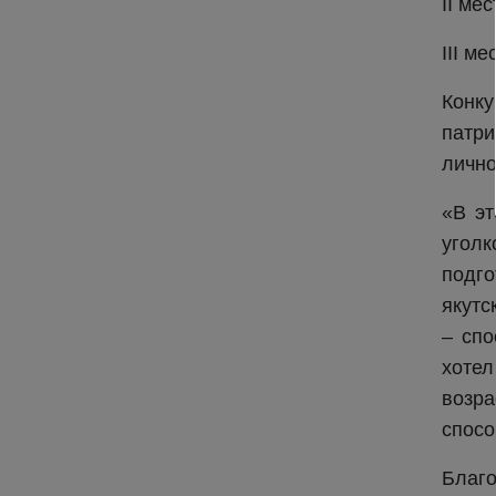
II ме
III м
Конк
патр
личн
«В эт
уголк
подго
якутс
– спо
хоте
возра
спосо
Благо