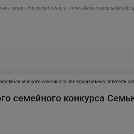
modal-check
и лучшими людьми прошедших времен, и притом такой разговор, когд
 республиканского семейного конкурса Семью сплотить су
ого семейного конкурса Семь