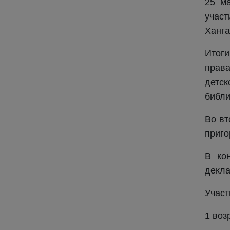
25 ма
учас
Ханга
Итоги
прав
детск
библи
Во вт
приго
В ко
декла
Участ
1 воз