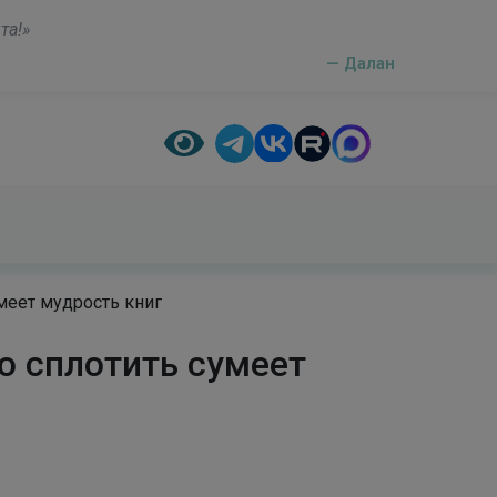
а они сообщают нам только лучшие свои мысли»
— Рене Декарт
меет мудрость книг
ю сплотить сумеет