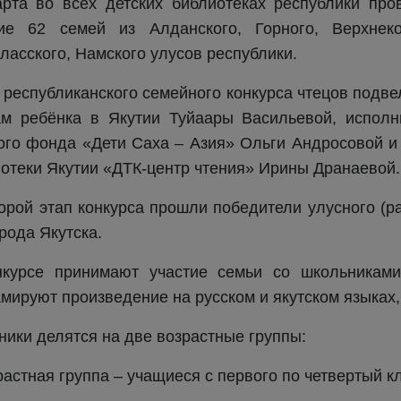
рта во всех детских библиотеках республики про
тие 62 семей из Алданского, Горного, Верхнеко
ласского, Намского улусов республики.
 республиканского семейного конкурса чтецов подв
ам ребёнка в Якутии Туйаары Васильевой, исполн
ого фонда «Дети Саха – Азия» Ольги Андросовой
отеки Якутии «ДТК-центр чтения» Ирины Дранаевой.
орой этап конкурса прошли победители улусного (р
рода Якутска.
нкурсе принимают участие семьи со школьниками
мируют произведение на русском и якутском языках, 
ники делятся на две возрастные группы:
растная группа – учащиеся с первого по четвертый к