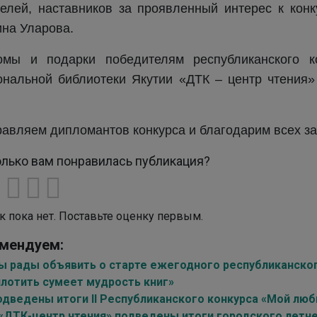
елей, наставников за проявленный интерес к конк
на Уларова.
омы и подарки победителям республиканского 
нальной библиотеки Якутии «ДТК – центр чтения» п
авляем дипломантов конкурса и благодарим всех за
лько вам понравилась публикация?
к пока нет. Поставьте оценку первым.
мендуем:
ы рады объявить о старте ежегодного республиканско
плотить сумеет мудрость книг»
одведены итоги II Республиканского конкурса «Мой лю
 «ДТК-центр чтения» подведены итоги городского летне