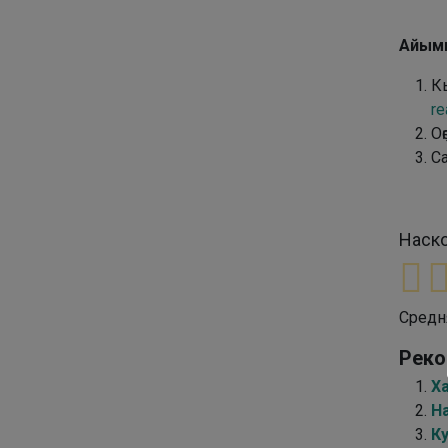
Айымн
Кы
re
Оҕ
Са
Наско
Средн
Реко
Х
Н
К