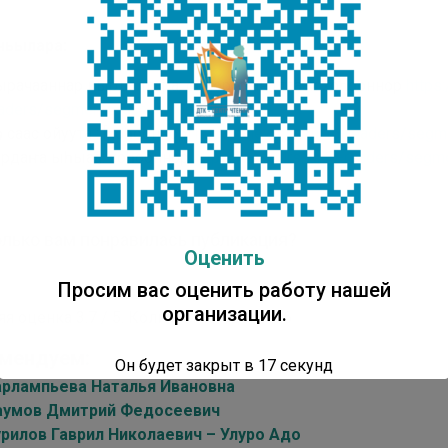
ьылара:
рачааннар кырдаллара: оҕолорго аналлаах хоһооннор
https:
aders/segments/school/open/131149
о саас ойуута : [хоһооннор]
https://new.nlrs.ru/to-readers/se
рдаҥа ыһыаҕа: хоһооннор
https://new.nlrs.ru/to-readers/se
лько вам понравилась публикация?
Оценить
Просим вас оценить работу нашей
организации.
яя оценка
3.7
/ 5. Количество оценок:
6
мендуем:
Он будет закрыт в
16
секунд
арлампьева Наталья Ивановна
аумов Дмитрий Федосеевич
урилов Гаврил Николаевич – Улуро Адо