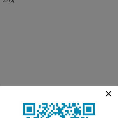
3.7
(
6
)