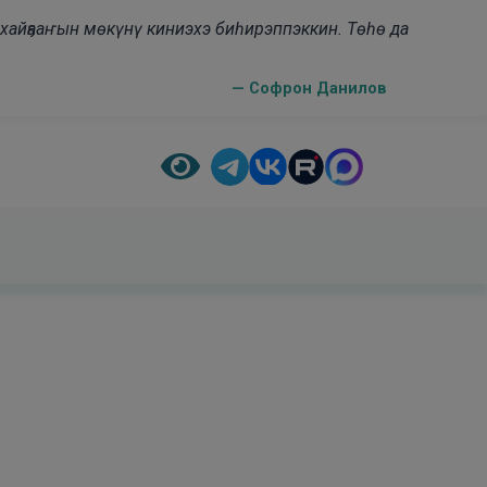
н хайҕааҥын мөкүнү киниэхэ биһирэппэккин. Төһө да
— Софрон Данилов