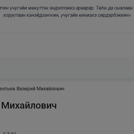
modal-check
дьитин үчүгэйи мөкүттэн эндэппэккэ араарар. Төһө да сыалаа
хоруотаан кэнэйдээҥҥин, үчүгэйи киниэхэ сирдэрбэккин»
ентьев Валерий Михайлович
 Михайлович