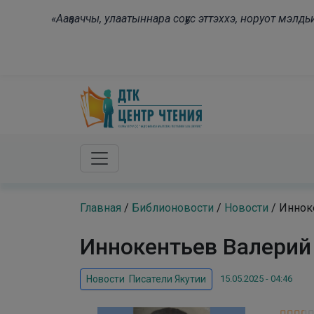
Skip to main content
«Ааҕааччы, улаатыннара соҕус эттэххэ, норуот мэл
Главная
/
Библионовости
/
Новости
/
Иннок
Иннокентьев Валерий
15.05.2025 - 04:46
Новости
,
Писатели Якутии