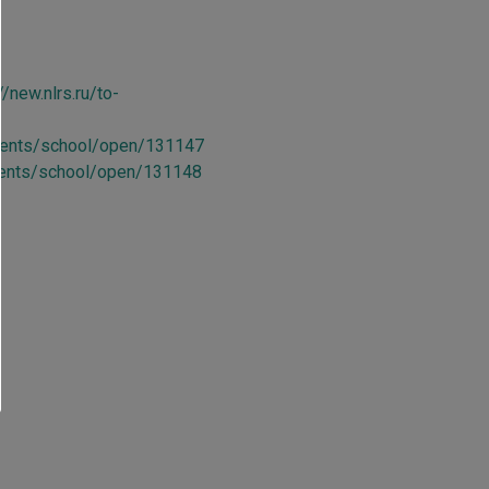
//new.nlrs.ru/to-
gments/school/open/131147
gments/school/open/131148