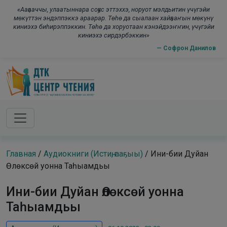
Skip to main content
modal-check
«Ааҕааччы, улаатыннара соҕус эттэххэ, норуот мэлдьитин үчүгэйи
мөкүттэн эндэппэккэ араарар. Төһө да сыалаан хайҕааҥын мөкүнү
киниэхэ биһирэппэккин. Төһө да хоруотаан кэнэйдээҥҥин, үчүгэйи
киниэхэ сирдэрбэккин»
— Софрон Данилов
Главная
/
Аудиокниги (Истиҥ, ааҕыы)
/
Ини-бии Дуйан
Өлөксөй уонна Таһыамдьы
Ини-бии Дуйан Өлөксөй уонна
Таһыамдьы