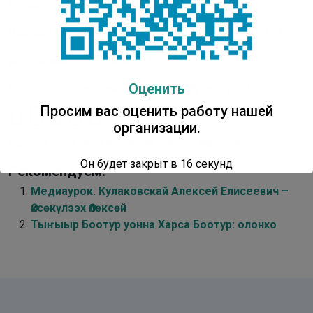
Слушать
Возрастное ограничение
: д
ля детей старше 12 лет
Длительность
: 03 мин. 25 с.
Оценить
Насколько вам понравилась публикация?
Просим вас оценить работу нашей
организации.
Оценок пока нет. Поставьте оценку первым.
Он будет закрыт в
16
секунд
Рекомендуем:
Медиаурок. Кулаковскай Алексей Елисеевич –
Өксөкүлээх Өлөксөй
Тыҥыыр Боотур уонна Харса Боотур: олонхо