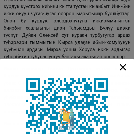
курдук күүстээх киһини кытта тустан кыайбыт. Ини-бии
икки ойуун чугас-чугас олорон ыарытыйар буолбуттар.
Онон бу курдук олордохпутуна иккиэммититтэн
биирбит хаалыыһы диэн Таһыамдьы Бүлүү диэки
түспүт. Дуйан Өлөксөй сут кураан турбутугар ардах
түһэрээри гыммытын Кырса удаҕан абын-хомуһунун
күүһүнэн ардаҕы Марха уонна Хорула икки ардыгар
түһэрбитин туһунан устуу бастакы аҥаарыгар кэпсэнэр.
Иккис аҥаарыгар Тыгын Дархантан куотан кэлбит
Хорула Боотуру кытта Булааҥкый диэн боотур кэлбитин
уонна Өнүйэ Дьаарханы дьээбэлээбитин, кэлин көнсөн
иллээхтик олорбуттарын туһунан кэпсэнэр. Бу
үһүйээннэри Ньурба улууһун Маар нэһилиэгин
олохтооҕо 1938 с. төрүөх Николаев Иван Ильич
кэпсиирин истиҥ.
Источник:
сайт “Саха этигэн тыла”