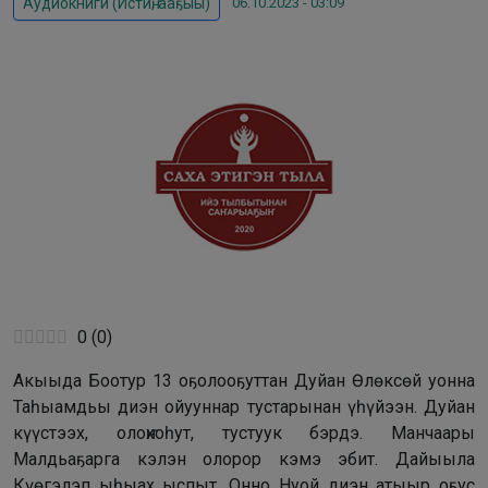
06.10.2023 - 03:09
Аудиокниги (Истиҥ, ааҕыы)
0
(
0
)
Акыыда Боотур 13 оҕолооҕуттан Дуйан Өлөксөй уонна
Таһыамдьы диэн ойууннар тустарынан үһүйээн. Дуйан
күүстээх, олоҥхоһут, тустуук бэрдэ. Манчаары
Малдьаҕарга кэлэн олорор кэмэ эбит. Дайыыла
Күөгэлэп ыһыах ыспыт. Онно Нуой диэн атыыр оҕус