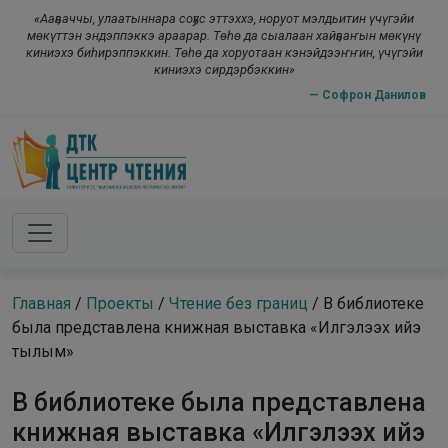
Skip to main content
modal-check
«Ааҕааччы, улаатыннара соҕус эттэххэ, норуот мэлдьитин үчүгэйи
мөкүттэн эндэппэккэ араарар. Төһө да сыалаан хайҕааҥын мөкүнү
киниэхэ биһирэппэккин. Төһө да хоруотаан кэнэйдээҥҥин, үчүгэйи
киниэхэ сирдэрбэккин»
— Софрон Данилов
Главная
/
Проекты
/
Чтение без границ
/
В библиотеке
была представлена книжная выставка «Илгэлээх ийэ
тылым»
В библиотеке была представлена
книжная выставка «Илгэлээх ийэ