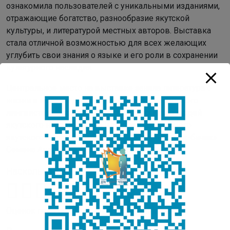
ознакомила пользователей с уникальными изданиями,
отражающие богатство, разнообразие якутской
культуры, и литературой местных авторов. Выставка
стала отличной возможностью для всех желающих
углубить свои знания о языке и его роли в сохранении
культурного наследия.
Центральное место на выставке заняла литература о
жизни и научной деятельности первого якутского
лингвиста-ученого, одного из выдающихся людей
якутского народа, автора и составителя первого
якутского алфавита и букваря «Сахалыы сурук-бичик»
Семена Андреевича Новгородова.
Насколько вам понравилась публикация?
Оценок пока нет. Поставьте оценку первым.