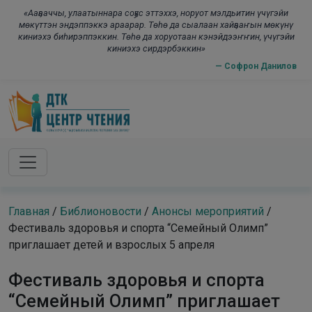
Skip to main content
modal-check
«Ааҕааччы, улаатыннара соҕус эттэххэ, норуот мэлдьитин үчүгэйи
мөкүттэн эндэппэккэ араарар. Төһө да сыалаан хайҕааҥын мөкүнү
киниэхэ биһирэппэккин. Төһө да хоруотаан кэнэйдээҥҥин, үчүгэйи
киниэхэ сирдэрбэккин»
— Софрон Данилов
Главная
/
Библионовости
/
Анонсы мероприятий
/
Фестиваль здоровья и спорта “Семейный Олимп”
приглашает детей и взрослых 5 апреля
Фестиваль здоровья и спорта
“Семейный Олимп” приглашает