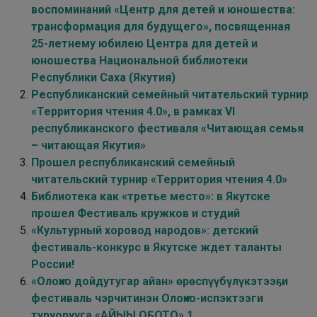
воспоминаний «Центр для детей и юношества:
трансформация для будущего», посвященная
25-летнему юбилею Центра для детей и
юношества Национальной библиотеки
Республики Саха (Якутия)
Республиканский семейный читательский турнир
«Территория чтения 4.0», в рамках VI
республиканского фестиваля «Читающая семья
– читающая Якутия»
Прошел республиканский семейный
читательский турнир «Территория чтения 4.0»
Библиотека как «третье место»: в Якутске
прошел Фестиваль кружков и студий
«Культурный хоровод народов»: детский
фестиваль-конкурс в Якутске ждет таланты
России!
«Олоҥхо дойдутугар айан» өрөспүүбүлүкэтээҕи
фестиваль чэрчитинэн Олоҥхо-испэктээги
туруорууга «АЙЫЫ ОҔОТО» 1