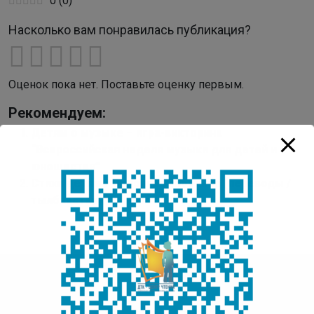
0
(
0
)
Насколько вам понравилась публикация?
Оценок пока нет. Поставьте оценку первым.
Рекомендуем:
Детям о музыке – игра-викторина
“Всероссийская неделя музыки для детей и
юношества”
Стихи детям / Оҕолорго хоһооннор (переводы /
тылбаастар)
Детская Точка Кипения