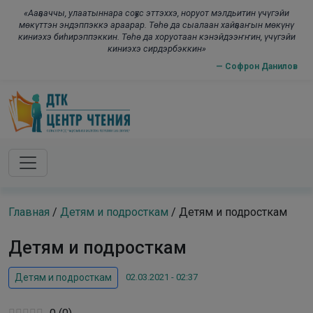
Skip to main content
modal-check
«Ааҕааччы, улаатыннара соҕус эттэххэ, норуот мэлдьитин үчүгэйи
мөкүттэн эндэппэккэ араарар. Төһө да сыалаан хайҕааҥын мөкүнү
киниэхэ биһирэппэккин. Төһө да хоруотаан кэнэйдээҥҥин, үчүгэйи
киниэхэ сирдэрбэккин»
— Софрон Данилов
Главная
/
Детям и подросткам
/
Детям и подросткам
Детям и подросткам
02.03.2021 - 02:37
Детям и подросткам