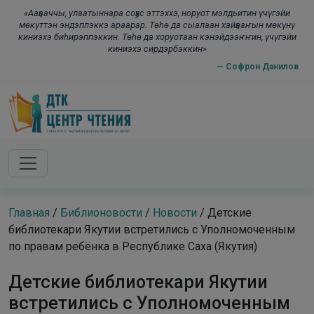
Skip to main content
modal-check
«Ааҕааччы, улаатыннара соҕус эттэххэ, норуот мэлдьитин үчүгэйи
мөкүттэн эндэппэккэ араарар. Төһө да сыалаан хайҕааҥын мөкүнү
киниэхэ биһирэппэккин. Төһө да хоруотаан кэнэйдээҥҥин, үчүгэйи
киниэхэ сирдэрбэккин»
— Софрон Данилов
Главная
/
Библионовости
/
Новости
/
Детские
библиотекари Якутии встретились с Уполномоченным
по правам ребёнка в Республике Саха (Якутия)
Детские библиотекари Якутии
встретились с Уполномоченным