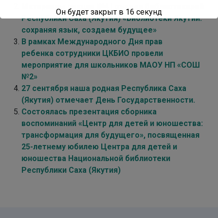
Материалы секции №4 I съезда библиотекарей
Он будет закрыт в
16
секунд
Республики Саха (Якутия) «Библиотеки Якутии:
сохраняя язык, создаем будущее»
В рамках Международного Дня прав
ребенка сотрудники ЦКБИО провели
мероприятие для школьников МАОУ НП «СОШ
№2»
27 сентября наша родная Республика Саха
(Якутия) отмечает День Государственности.
Состоялась презентация сборника
воспоминаний «Центр для детей и юношества:
трансформация для будущего», посвященная
25-летнему юбилею Центра для детей и
юношества Национальной библиотеки
Республики Саха (Якутия)