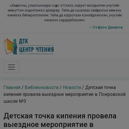
Skip to main content
modal-check
«Ааҕааччы, улаатыннара соҕус эттэххэ, норуот мэлдьитин үчүгэйи
мөкүттэн эндэппэккэ араарар. Төһө да сыалаан хайҕааҥын мөкүнү
киниэхэ биһирэппэккин. Төһө да хоруотаан кэнэйдээҥҥин, үчүгэйи
киниэхэ сирдэрбэккин»
— Софрон Данилов
Главная
/
Библионовости
/
Новости
/
Детская точка
кипения провела выездное мероприятие в Покровской
школе №3
Детская точка кипения провела
выездное мероприятие в