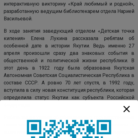
интерактивную викторину «Край любимый и родной»,
разработанную ведущим библиотекарем отдела Нарией
Васильевой.
В ходе занятия заведующий отделом «Детская точка
кипения» Елена Лукина рассказала ребятам об
особенной дате в истории Якутии. Ведь именно 27
апреля произошли сразу два знаковых события в
общественной и политической жизни республики. В
этот день в 1922 году была образована Якутская
Автономная Советская Социалистическая Республика в
составе СССР. А ровно 70 лет спустя, в 1992 году,
вступила в силу новая конституция республики, которая
определила статус Якутии как субъекта Российской
Федерации.
Ребята также узнали об официальных государственных
символах Якутии, его выдающихся общественных и
политических деятелях, о культуре, традициях,